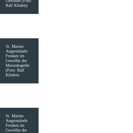
Gewölbe (Foto:
Ralf Klöden)
St. Marien
Angermünde:
Fresken im
Gewölbe der
Marienkapelle
(Foto: Ralf
Klöden)
St. Marien
Angermünde:
Fresken im
Gewölbe der