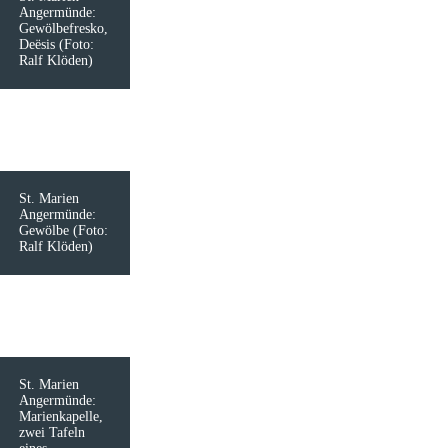
Angermünde:
Gewölbefresko,
Deësis (Foto:
Ralf Klöden)
St. Marien
Angermünde:
Gewölbe (Foto:
Ralf Klöden)
St. Marien
Angermünde:
Marienkapelle,
zwei Tafeln