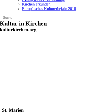
Kirchen erkunden
Europäisches Kulturerbejahr 2018
Zum
Kultur in Kirchen
Inhalt
kulturkirchen.org
springen
St. Marien