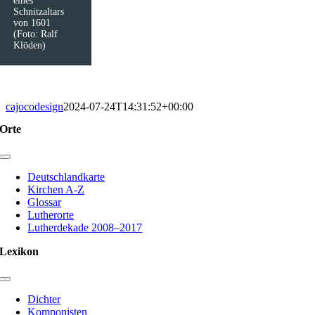
eines
Schnitzaltars
von 1601
(Foto: Ralf
Klöden)
cajocodesign
2024-07-24T14:31:52+00:00
Orte
Toggle
Navigation
Deutschlandkarte
Kirchen A-Z
Glossar
Lutherorte
Lutherdekade 2008–2017
Lexikon
Toggle
Navigation
Dichter
Komponisten