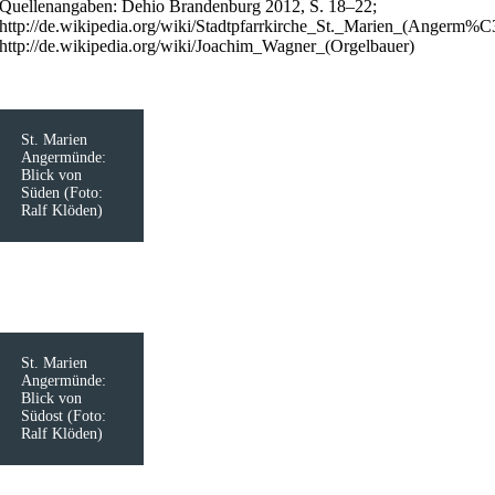
Quellenangaben: Dehio Brandenburg 2012, S. 18–22;
http://de.wikipedia.org/wiki/Stadtpfarrkirche_St._Marien_(Angerm
http://de.wikipedia.org/wiki/Joachim_Wagner_(Orgelbauer)
St. Marien
Angermünde:
Blick von
Süden (Foto:
Ralf Klöden)
St. Marien
Angermünde:
Blick von
Südost (Foto:
Ralf Klöden)