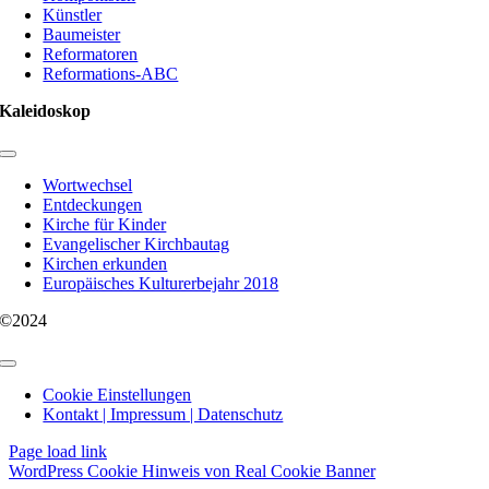
Künstler
Baumeister
Reformatoren
Reformations-ABC
Kaleidoskop
Toggle
Navigation
Wortwechsel
Entdeckungen
Kirche für Kinder
Evangelischer Kirchbautag
Kirchen erkunden
Europäisches Kulturerbejahr 2018
©2024
Toggle
Navigation
Cookie Einstellungen
Kontakt | Impressum | Datenschutz
Page load link
WordPress Cookie Hinweis von Real Cookie Banner