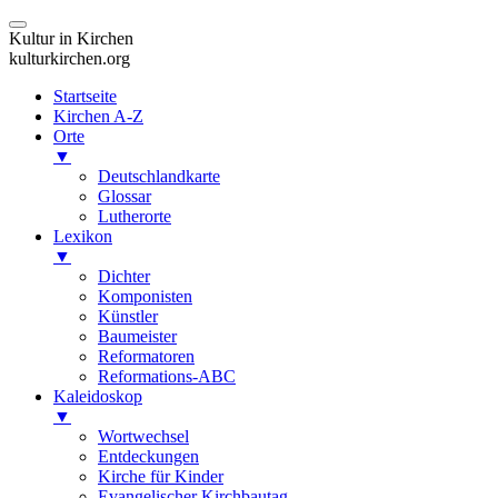
Kultur in Kirchen
kulturkirchen.org
Startseite
Kirchen A-Z
Orte
▼
Deutschlandkarte
Glossar
Lutherorte
Lexikon
▼
Dichter
Komponisten
Künstler
Baumeister
Reformatoren
Reformations-ABC
Kaleidoskop
▼
Wortwechsel
Entdeckungen
Kirche für Kinder
Evangelischer Kirchbautag