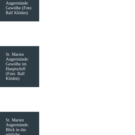
Angermünde:
Gewölbe (Foto:
Ralf Klöden)
St. Marien
Angermünde:
Gewölbe im
Hauptschiff
(Foto: Ralf
Klöden)
St. Marien
Angermünde:
Blick in das
nörliche