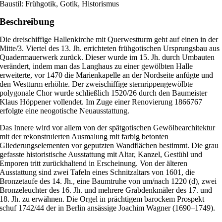
Baustil: Frühgotik, Gotik, Historismus
Beschreibung
Die dreischiffige Hallenkirche mit Querwestturm geht auf einen in der
Mitte/3. Viertel des 13. Jh. errichteten frühgotischen Ursprungsbau aus
Quadermauerwerk zurück. Dieser wurde im 15. Jh. durch Umbauten
verändert, indem man das Langhaus zu einer gewölbten Halle
erweiterte, vor 1470 die Marienkapelle an der Nordseite anfügte und
den Westturm erhöhte. Der zweischiffige sternrippengewölbte
polygonale Chor wurde schließlich 1520/26 durch den Baumeister
Klaus Höppener vollendet. Im Zuge einer Renovierung 1866767
erfolgte eine neogotische Neuausstattung.
Das Innere wird vor allem von der spätgotischen Gewölbearchitektur
mit der rekonstruierten Ausmalung mit farbig betonten
Gliederungselementen vor geputzten Wandflächen bestimmt. Die grau
gefasste historistische Ausstattung mit Altar, Kanzel, Gestühl und
Emporen tritt zurückhaltend in Erscheinung. Von der älteren
Ausstattung sind zwei Tafeln eines Schnitzaltars von 1601, die
Bronzetaufe des 14. Jh., eine Baumtruhe von um/nach 1220 (d), zwei
Bronzeleuchter des 16. Jh. und mehrere Grabdenkmäler des 17. und
18. Jh. zu erwähnen. Die Orgel in prächtigem barockem Prospekt
schuf 1742/44 der in Berlin ansässige Joachim Wagner (1690–1749).