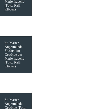
Marienkapelle
(Foto: Ralf
Klöden)
St. Marien
Angermünde:
Fresken im
Gewölbe der
Marienkapelle
(Foto: Ralf
Klöden)
St. Marien
Angermünde:
Gewölbe (Foto: