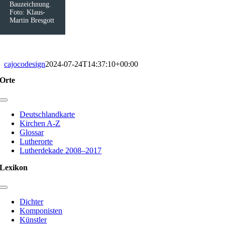
Bauzeichnung.
Foto: Klaus-
Martin Bresgott
cajocodesign
2024-07-24T14:37:10+00:00
Orte
Toggle
Navigation
Deutschlandkarte
Kirchen A-Z
Glossar
Lutherorte
Lutherdekade 2008–2017
Lexikon
Toggle
Navigation
Dichter
Komponisten
Künstler