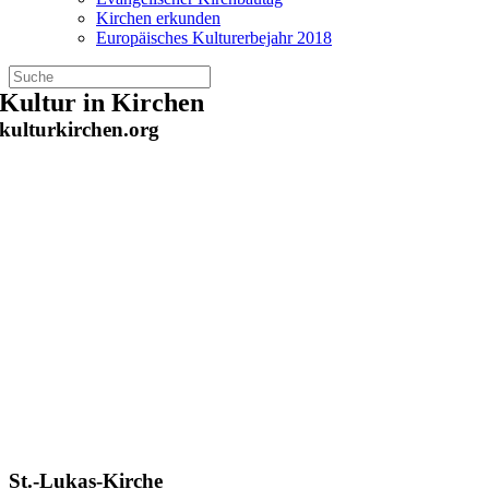
Kirchen erkunden
Europäisches Kulturerbejahr 2018
Zum
Kultur in Kirchen
Inhalt
kulturkirchen.org
springen
St.-Lukas-Kirche