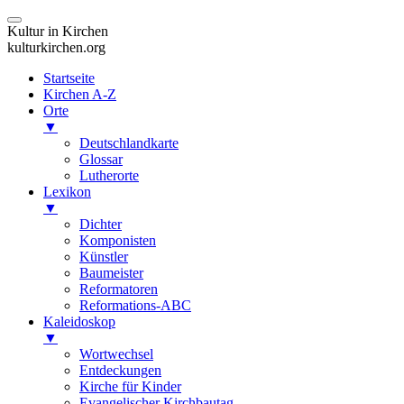
Kultur in Kirchen
kulturkirchen.org
Startseite
Kirchen A-Z
Orte
▼
Deutschlandkarte
Glossar
Lutherorte
Lexikon
▼
Dichter
Komponisten
Künstler
Baumeister
Reformatoren
Reformations-ABC
Kaleidoskop
▼
Wortwechsel
Entdeckungen
Kirche für Kinder
Evangelischer Kirchbautag