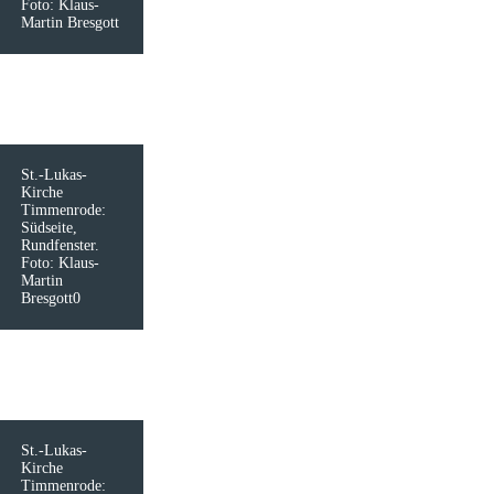
Foto: Klaus-
Martin Bresgott
St.-Lukas-
Kirche
Timmenrode:
Südseite,
Rundfenster.
Foto: Klaus-
Martin
Bresgott0
St.-Lukas-
Kirche
Timmenrode: