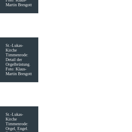
Foto: Klaus-
Martin Bresgott
St.-Lukas-
Kirche
Timmenrode:
Detail der
Orgelbrüstung.
Foto: Klaus-
Martin Bresgott
St.-Lukas-
Kirche
Timmenrode:
Orgel, Engel.