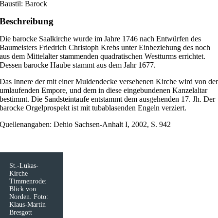
Baustil: Barock
Beschreibung
Die barocke Saalkirche wurde im Jahre 1746 nach Entwürfen des
Baumeisters Friedrich Christoph Krebs unter Einbeziehung des noch
aus dem Mittelalter stammenden quadratischen Westturms errichtet.
Dessen barocke Haube stammt aus dem Jahr 1677.
Das Innere der mit einer Muldendecke versehenen Kirche wird von de
umlaufenden Empore, und dem in diese eingebundenen Kanzelaltar
bestimmt. Die Sandsteintaufe entstammt dem ausgehenden 17. Jh. Der
barocke Orgelprospekt ist mit tubablasenden Engeln verziert.
Quellenangaben: Dehio Sachsen-Anhalt I, 2002, S. 942
St.-Lukas-
Kirche
Timmenrode:
Blick von
Norden. Foto:
Klaus-Martin
Bresgott