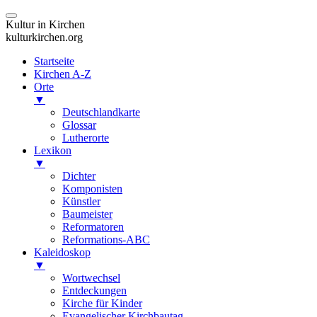
Kultur in Kirchen
kulturkirchen.org
Startseite
Kirchen A-Z
Orte
▼
Deutschlandkarte
Glossar
Lutherorte
Lexikon
▼
Dichter
Komponisten
Künstler
Baumeister
Reformatoren
Reformations-ABC
Kaleidoskop
▼
Wortwechsel
Entdeckungen
Kirche für Kinder
Evangelischer Kirchbautag