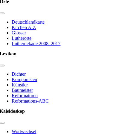
Orte
Toggle
Navigation
Deutschlandkarte
Kirchen A-Z
Glossar
Lutherorte
Lutherdekade 2008–2017
Lexikon
Toggle
Navigation
Dichter
Komponisten
Künstler
Baumeister
Reformatoren
Reformations-ABC
Kaleidoskop
Toggle
Navigation
Wortwechsel