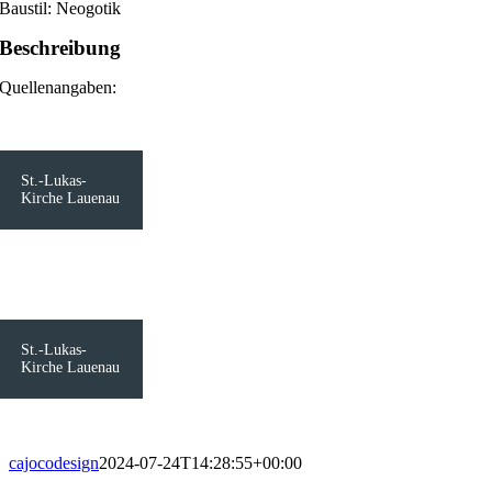
Baustil: Neogotik
Beschreibung
Quellenangaben:
St.-Lukas-
Kirche Lauenau
St.-Lukas-
Kirche Lauenau
cajocodesign
2024-07-24T14:28:55+00:00