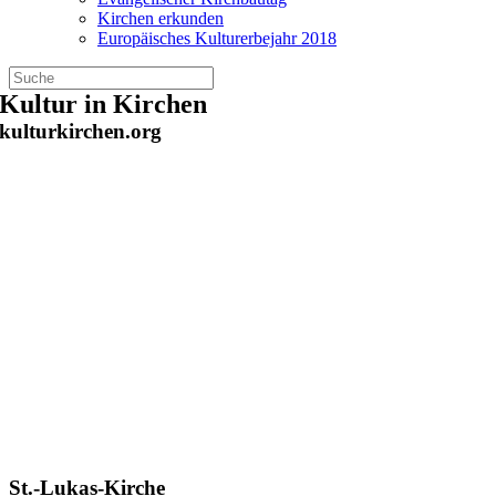
Kirchen erkunden
Europäisches Kulturerbejahr 2018
Zum
Kultur in Kirchen
Inhalt
kulturkirchen.org
springen
St.-Lukas-Kirche