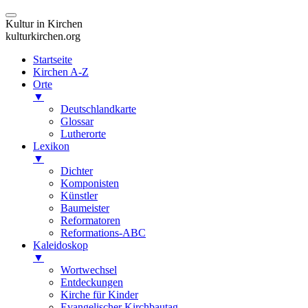
Kultur in Kirchen
kulturkirchen.org
Startseite
Kirchen A-Z
Orte
▼
Deutschlandkarte
Glossar
Lutherorte
Lexikon
▼
Dichter
Komponisten
Künstler
Baumeister
Reformatoren
Reformations-ABC
Kaleidoskop
▼
Wortwechsel
Entdeckungen
Kirche für Kinder
Evangelischer Kirchbautag