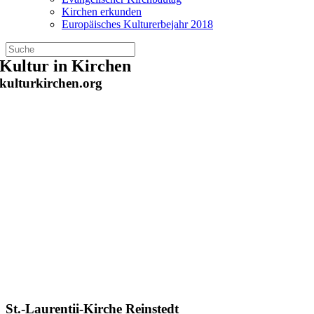
Kirchen erkunden
Europäisches Kulturerbejahr 2018
Zum
Kultur in Kirchen
Inhalt
kulturkirchen.org
springen
St.-Laurentii-Kirche Reinstedt