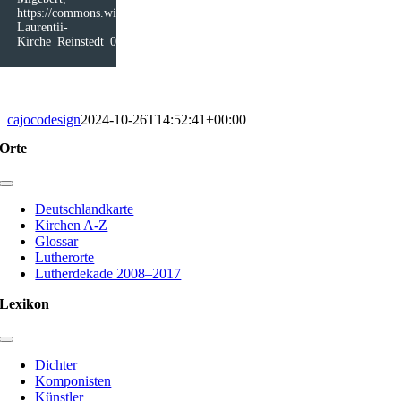
https://commons.wikimedia.org/wiki/File:Sankt-
Laurentii-
Kirche_Reinstedt_01.jpg)
cajocodesign
2024-10-26T14:52:41+00:00
Orte
Toggle
Navigation
Deutschlandkarte
Kirchen A-Z
Glossar
Lutherorte
Lutherdekade 2008–2017
Lexikon
Toggle
Navigation
Dichter
Komponisten
Künstler