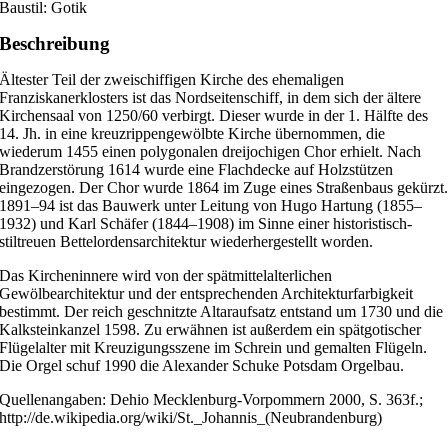
Baustil: Gotik
Beschreibung
Ältester Teil der zweischiffigen Kirche des ehemaligen
Franziskanerklosters ist das Nordseitenschiff, in dem sich der ältere
Kirchensaal von 1250/60 verbirgt. Dieser wurde in der 1. Hälfte des
14. Jh. in eine kreuzrippengewölbte Kirche übernommen, die
wiederum 1455 einen polygonalen dreijochigen Chor erhielt. Nach
Brandzerstörung 1614 wurde eine Flachdecke auf Holzstützen
eingezogen. Der Chor wurde 1864 im Zuge eines Straßenbaus gekürzt
1891–94 ist das Bauwerk unter Leitung von Hugo Hartung (1855–
1932) und Karl Schäfer (1844–1908) im Sinne einer historistisch-
stiltreuen Bettelordensarchitektur wiederhergestellt worden.
Das Kircheninnere wird von der spätmittelalterlichen
Gewölbearchitektur und der entsprechenden Architekturfarbigkeit
bestimmt. Der reich geschnitzte Altaraufsatz entstand um 1730 und die
Kalksteinkanzel 1598. Zu erwähnen ist außerdem ein spätgotischer
Flügelalter mit Kreuzigungsszene im Schrein und gemalten Flügeln.
Die Orgel schuf 1990 die Alexander Schuke Potsdam Orgelbau.
Quellenangaben: Dehio Mecklenburg-Vorpommern 2000, S. 363f.;
http://de.wikipedia.org/wiki/St._Johannis_(Neubrandenburg)