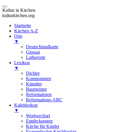
Kultur in Kirchen
kulturkirchen.org
Startseite
Kirchen A-Z
Orte
▼
Deutschlandkarte
Glossar
Lutherorte
Lexikon
▼
Dichter
Komponisten
Künstler
Baumeister
Reformatoren
Reformations-ABC
Kaleidoskop
▼
Wortwechsel
Entdeckungen
Kirche für Kinder
Evangelischer Kirchbautag