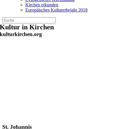
Kirchen erkunden
Europäisches Kulturerbejahr 2018
Zum
Kultur in Kirchen
Inhalt
kulturkirchen.org
springen
St. Johannis