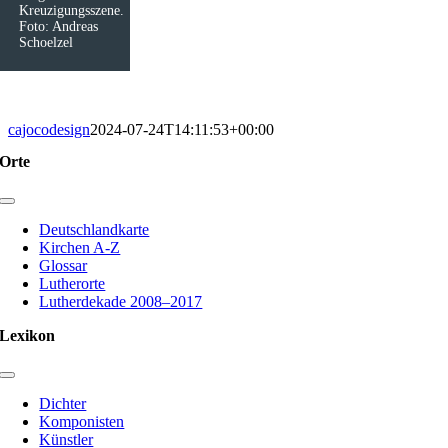
Kreuzigungsszene.
Foto: Andreas
Schoelzel
cajocodesign
2024-07-24T14:11:53+00:00
Orte
Toggle
Navigation
Deutschlandkarte
Kirchen A-Z
Glossar
Lutherorte
Lutherdekade 2008–2017
Lexikon
Toggle
Navigation
Dichter
Komponisten
Künstler