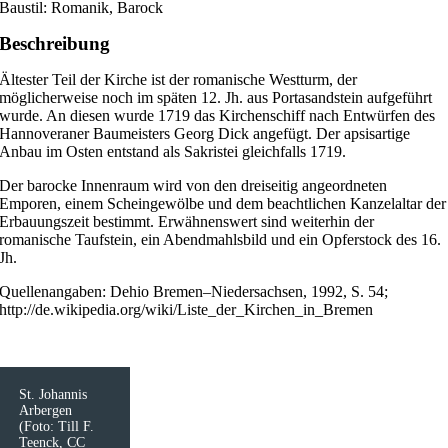
Baustil: Romanik, Barock
Beschreibung
Ältester Teil der Kirche ist der romanische Westturm, der
möglicherweise noch im späten 12. Jh. aus Portasandstein aufgeführt
wurde. An diesen wurde 1719 das Kirchenschiff nach Entwürfen des
Hannoveraner Baumeisters Georg Dick angefügt. Der apsisartige
Anbau im Osten entstand als Sakristei gleichfalls 1719.
Der barocke Innenraum wird von den dreiseitig angeordneten
Emporen, einem Scheingewölbe und dem beachtlichen Kanzelaltar der
Erbauungszeit bestimmt. Erwähnenswert sind weiterhin der
romanische Taufstein, ein Abendmahlsbild und ein Opferstock des 16.
Jh.
Quellenangaben: Dehio Bremen–Niedersachsen, 1992, S. 54;
http://de.wikipedia.org/wiki/Liste_der_Kirchen_in_Bremen
St. Johannis
Arbergen
(Foto: Till F.
Teenck, CC