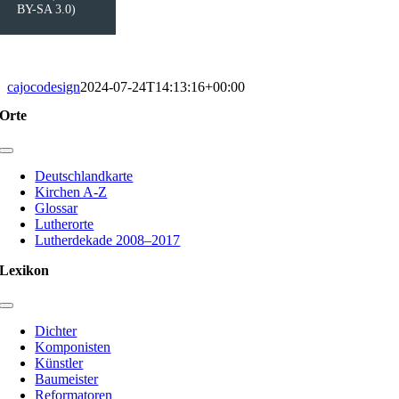
BY-SA 3.0)
cajocodesign
2024-07-24T14:13:16+00:00
Orte
Toggle
Navigation
Deutschlandkarte
Kirchen A-Z
Glossar
Lutherorte
Lutherdekade 2008–2017
Lexikon
Toggle
Navigation
Dichter
Komponisten
Künstler
Baumeister
Reformatoren