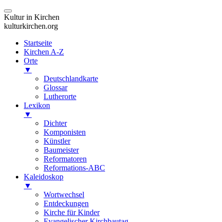
Kultur in Kirchen
kulturkirchen.org
Startseite
Kirchen A-Z
Orte
▼
Deutschlandkarte
Glossar
Lutherorte
Lexikon
▼
Dichter
Komponisten
Künstler
Baumeister
Reformatoren
Reformations-ABC
Kaleidoskop
▼
Wortwechsel
Entdeckungen
Kirche für Kinder
Evangelischer Kirchbautag