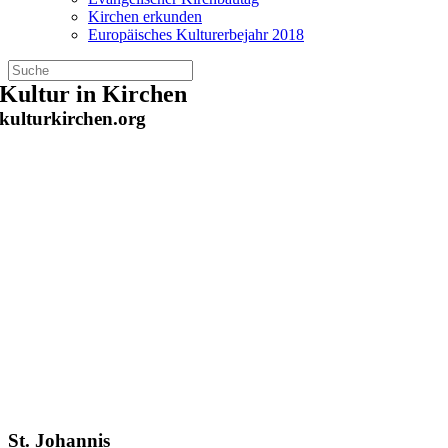
Kirchen erkunden
Europäisches Kulturerbejahr 2018
Zum
Kultur in Kirchen
Inhalt
kulturkirchen.org
springen
St. Johannis