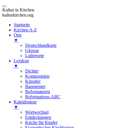
Kultur in Kirchen
kulturkirchen.org
Startseite
Kirchen A-Z
Orte
▼
Deutschlandkarte
Glossar
Lutherorte
Lexikon
▼
Dichter
Komponisten
Künstler
Baumeister
Reformatoren
Reformations-ABC
Kaleidoskop
▼
Wortwechsel
Entdeckungen
Kirche für Kinder
Evangelischer Kirchbautag