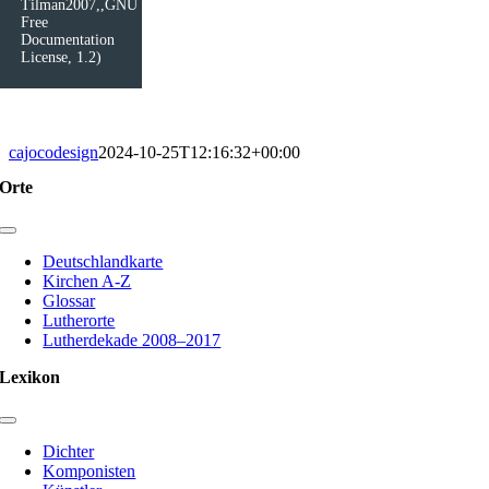
Tilman2007,,GNU
Free
Documentation
License, 1.2)
cajocodesign
2024-10-25T12:16:32+00:00
Orte
Toggle
Navigation
Deutschlandkarte
Kirchen A-Z
Glossar
Lutherorte
Lutherdekade 2008–2017
Lexikon
Toggle
Navigation
Dichter
Komponisten