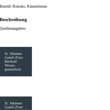
Baustil: Rokoko, Klassizismus
Beschreibung
Quellenangaben:
St. Johannes
Castell (Foto:
Berthold
Werner,
gemeinfrei)
St. Johannes
Castell (Foto: