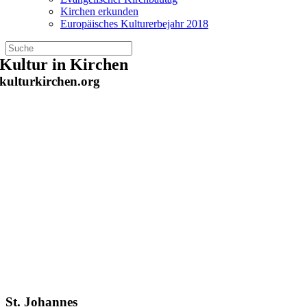
Kirchen erkunden
Europäisches Kulturerbejahr 2018
Zum
Kultur in Kirchen
Inhalt
kulturkirchen.org
springen
St. Johannes