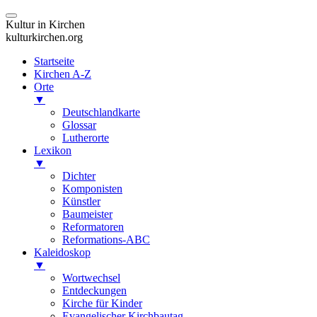
Kultur in Kirchen
kulturkirchen.org
Startseite
Kirchen A-Z
Orte
▼
Deutschlandkarte
Glossar
Lutherorte
Lexikon
▼
Dichter
Komponisten
Künstler
Baumeister
Reformatoren
Reformations-ABC
Kaleidoskop
▼
Wortwechsel
Entdeckungen
Kirche für Kinder
Evangelischer Kirchbautag