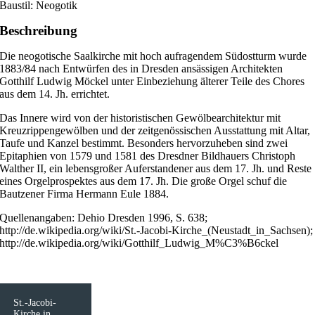
Baustil: Neogotik
Beschreibung
Die neogotische Saalkirche mit hoch aufragendem Südostturm wurde
1883/84 nach Entwürfen des in Dresden ansässigen Architekten
Gotthilf Ludwig Möckel unter Einbeziehung älterer Teile des Chores
aus dem 14. Jh. errichtet.
Das Innere wird von der historistischen Gewölbearchitektur mit
Kreuzrippengewölben und der zeitgenössischen Ausstattung mit Altar,
Taufe und Kanzel bestimmt. Besonders hervorzuheben sind zwei
Epitaphien von 1579 und 1581 des Dresdner Bildhauers Christoph
Walther II, ein lebensgroßer Auferstandener aus dem 17. Jh. und Reste
eines Orgelprospektes aus dem 17. Jh. Die große Orgel schuf die
Bautzener Firma Hermann Eule 1884.
Quellenangaben: Dehio Dresden 1996, S. 638;
http://de.wikipedia.org/wiki/St.-Jacobi-Kirche_(Neustadt_in_Sachsen);
http://de.wikipedia.org/wiki/Gotthilf_Ludwig_M%C3%B6ckel
St.-Jacobi-
Kirche in