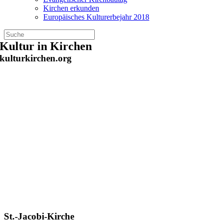
Kirchen erkunden
Europäisches Kulturerbejahr 2018
Zum
Kultur in Kirchen
Inhalt
kulturkirchen.org
springen
St.-Jacobi-Kirche