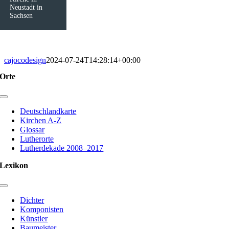
Neustadt in
Sachsen
cajocodesign
2024-07-24T14:28:14+00:00
Orte
Toggle
Navigation
Deutschlandkarte
Kirchen A-Z
Glossar
Lutherorte
Lutherdekade 2008–2017
Lexikon
Toggle
Navigation
Dichter
Komponisten
Künstler
Baumeister