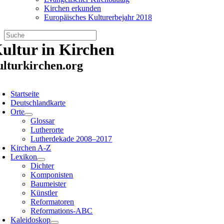
Kirchen erkunden
Europäisches Kulturerbejahr 2018
Zum
ultur in Kirchen
Inhalt
springen
ulturkirchen.org
oggle
avigation
Startseite
Deutschlandkarte
Orte
Glossar
Lutherorte
Lutherdekade 2008–2017
Kirchen A-Z
Lexikon
Dichter
Komponisten
Baumeister
Künstler
Reformatoren
Reformations-ABC
Kaleidoskop