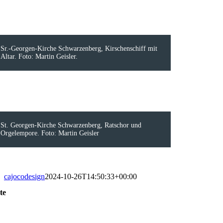
Sr.-Georgen-Kirche Schwarzenberg, Kirschenschiff mit
Altar. Foto: Martin Geisler.
St. Georgen-Kirche Schwarzenberg, Ratschor und
Orgelempore. Foto: Martin Geisler
cajocodesign
2024-10-26T14:50:33+00:00
te
oggle
avigation