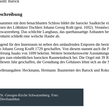
ustil: Barock
schreibung
sammen mit dem benachbarten Schloss bildet die barocke Saalkirche e
änen des Lößnitzer Tischlers Johann Georg Roth (gest. 1692). Verant
hwarzenberg. Das schlichte Langhaus, das querhausartige Anbauten besi
stturm schließt eine welsche Haube ab.
ägend für den Innenraum ist neben den umlaufenden Emporen die beeind
n Johann Georg Krafft 1729 geschaffen. Von diesem stammt auch die Fi
ferung Isaaks von 1699 bekrönt. Weitere bemerkenswerte Ausstattungsst
agen zum einheitlichen barocken Raumeindruck bei. Die Orgel mit 39 
 diesem Jahr geschaffen, die Gestaltung des Gehäuses lehnt sich an die
ellenangaben: Heckmann, Hermann: Baumeister des Barock und Rokoko i
St.-Georgen-Kirche Schwarzenberg. Foto:
Devilsanddust.