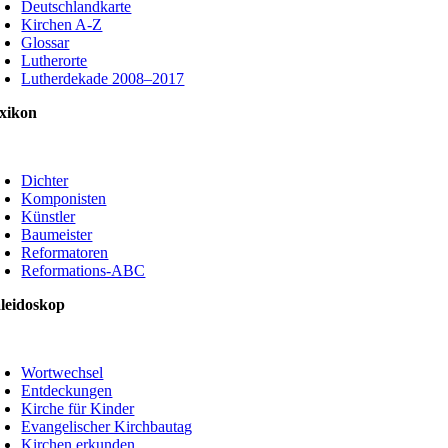
Deutschlandkarte
Kirchen A-Z
Glossar
Lutherorte
Lutherdekade 2008–2017
xikon
oggle
avigation
Dichter
Komponisten
Künstler
Baumeister
Reformatoren
Reformations-ABC
leidoskop
oggle
avigation
Wortwechsel
Entdeckungen
Kirche für Kinder
Evangelischer Kirchbautag
Kirchen erkunden