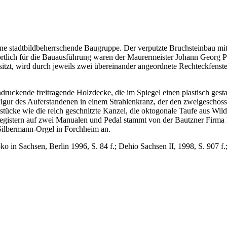
ine stadtbildbeherrschende Baugruppe. Der verputzte Bruchsteinbau 
wortlich für die Bauausführung waren der Maurermeister Johann Georg
tzt, wird durch jeweils zwei übereinander angeordnete Rechteckfenste
ruckende freitragende Holzdecke, die im Spiegel einen plastisch gest
gur des Auferstandenen in einem Strahlenkranz, der den zweigeschoss
ücke wie die reich geschnitzte Kanzel, die oktogonale Taufe aus Wild
Registern auf zwei Manualen und Pedal stammt von der Bautzner Firma
 Silbermann-Orgel in Forchheim an.
n Sachsen, Berlin 1996, S. 84 f.; Dehio Sachsen II, 1998, S. 907 f.