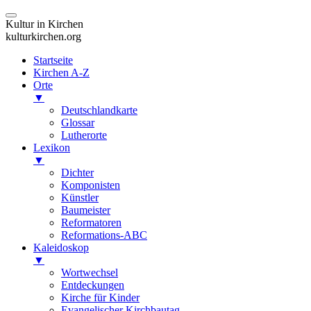
Kultur in Kirchen
kulturkirchen.org
Startseite
Kirchen A-Z
Orte
▼
Deutschlandkarte
Glossar
Lutherorte
Lexikon
▼
Dichter
Komponisten
Künstler
Baumeister
Reformatoren
Reformations-ABC
Kaleidoskop
▼
Wortwechsel
Entdeckungen
Kirche für Kinder
Evangelischer Kirchbautag