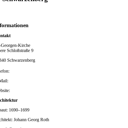
formationen
ntakt
.-Georgen-Kirche
ere Schloßstraße 9
340 Schwarzenberg
lefon:
Mail:
bsite:
chitektur
baut: 1690–1699
chitekt: Johann Georg Roth