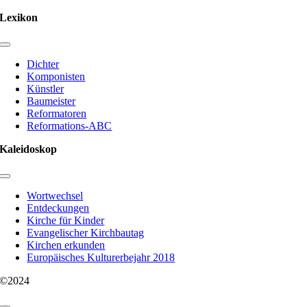
Lexikon
Toggle
Navigation
Dichter
Komponisten
Künstler
Baumeister
Reformatoren
Reformations-ABC
Kaleidoskop
Toggle
Navigation
Wortwechsel
Entdeckungen
Kirche für Kinder
Evangelischer Kirchbautag
Kirchen erkunden
Europäisches Kulturerbejahr 2018
©2024