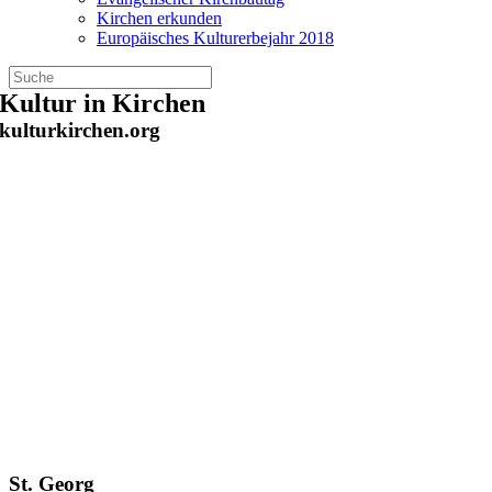
Kirchen erkunden
Europäisches Kulturerbejahr 2018
Zum
Kultur in Kirchen
Inhalt
kulturkirchen.org
springen
St. Georg