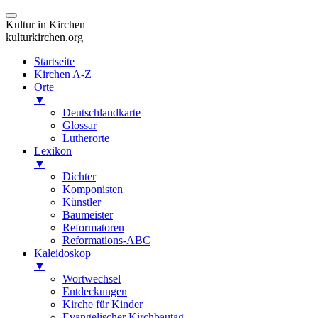
Kultur in Kirchen
kulturkirchen.org
Startseite
Kirchen A-Z
Orte
▼
Deutschlandkarte
Glossar
Lutherorte
Lexikon
▼
Dichter
Komponisten
Künstler
Baumeister
Reformatoren
Reformations-ABC
Kaleidoskop
▼
Wortwechsel
Entdeckungen
Kirche für Kinder
Evangelischer Kirchbautag