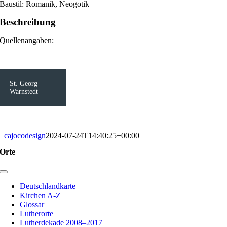
Baustil: Romanik, Neogotik
Beschreibung
Quellenangaben:
St. Georg
Warnstedt
cajocodesign
2024-07-24T14:40:25+00:00
Orte
Toggle
Navigation
Deutschlandkarte
Kirchen A-Z
Glossar
Lutherorte
Lutherdekade 2008–2017