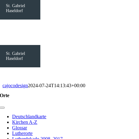
St. Gabriel
Haseldorf
St. Gabriel
Haseldorf
cajocodesign
2024-07-24T14:13:43+00:00
Orte
Toggle
Navigation
Deutschlandkarte
Kirchen A-Z
Glossar
Lutherorte
Lutherdekade 2008–2017