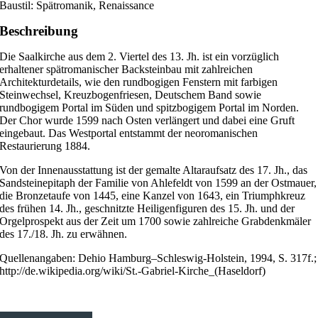
Baustil: Spätromanik, Renaissance
Beschreibung
Die Saalkirche aus dem 2. Viertel des 13. Jh. ist ein vorzüglich
erhaltener spätromanischer Backsteinbau mit zahlreichen
Architekturdetails, wie den rundbogigen Fenstern mit farbigen
Steinwechsel, Kreuzbogenfriesen, Deutschem Band sowie
rundbogigem Portal im Süden und spitzbogigem Portal im Norden.
Der Chor wurde 1599 nach Osten verlängert und dabei eine Gruft
eingebaut. Das Westportal entstammt der neoromanischen
Restaurierung 1884.
Von der Innenausstattung ist der gemalte Altaraufsatz des 17. Jh., das
Sandsteinepitaph der Familie von Ahlefeldt von 1599 an der Ostmauer,
die Bronzetaufe von 1445, eine Kanzel von 1643, ein Triumphkreuz
des frühen 14. Jh., geschnitzte Heiligenfiguren des 15. Jh. und der
Orgelprospekt aus der Zeit um 1700 sowie zahlreiche Grabdenkmäler
des 17./18. Jh. zu erwähnen.
Quellenangaben: Dehio Hamburg–Schleswig-Holstein, 1994, S. 317f.;
http://de.wikipedia.org/wiki/St.-Gabriel-Kirche_(Haseldorf)