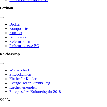
Lexikon
Toggle
Navigation
Dichter
Komponisten
Künstler
Baumeister
Reformatoren
Reformations-ABC
Kaleidoskop
Toggle
Navigation
Wortwechsel
Entdeckungen
Kirche für Kinder
Evangelischer Kirchbautag
Kirchen erkunden
Europäisches Kulturerbejahr 2018
©2024