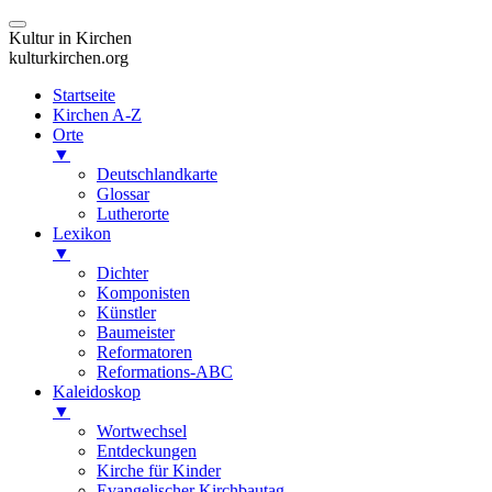
Kultur in Kirchen
kulturkirchen.org
Startseite
Kirchen A-Z
Orte
▼
Deutschlandkarte
Glossar
Lutherorte
Lexikon
▼
Dichter
Komponisten
Künstler
Baumeister
Reformatoren
Reformations-ABC
Kaleidoskop
▼
Wortwechsel
Entdeckungen
Kirche für Kinder
Evangelischer Kirchbautag