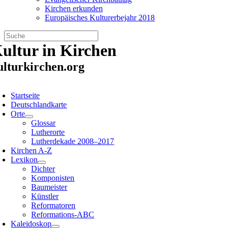
Kirchen erkunden
Europäisches Kulturerbejahr 2018
Zum
ultur in Kirchen
Inhalt
springen
ulturkirchen.org
oggle
avigation
Startseite
Deutschlandkarte
Orte
Glossar
Lutherorte
Lutherdekade 2008–2017
Kirchen A-Z
Lexikon
Dichter
Komponisten
Baumeister
Künstler
Reformatoren
Reformations-ABC
Kaleidoskop