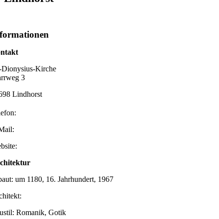
formationen
ntakt
.-Dionysius-Kirche
arrweg 3
698 Lindhorst
lefon:
Mail:
bsite:
chitektur
baut: um 1180, 16. Jahrhundert, 1967
chitekt:
ustil: Romanik, Gotik