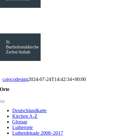
St.
Bartholomäikirche
Zerbst/Anhalt
cajocodesign
2024-07-24T14:42:34+00:00
Orte
Toggle
Navigation
Deutschlandkarte
Kirchen A-Z
Glossar
Lutherorte
Lutherdekade 2008–2017