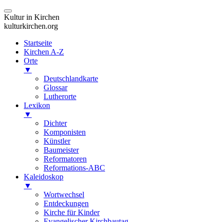
Kultur in Kirchen
kulturkirchen.org
Startseite
Kirchen A-Z
Orte
▼
Deutschlandkarte
Glossar
Lutherorte
Lexikon
▼
Dichter
Komponisten
Künstler
Baumeister
Reformatoren
Reformations-ABC
Kaleidoskop
▼
Wortwechsel
Entdeckungen
Kirche für Kinder
Evangelischer Kirchbautag