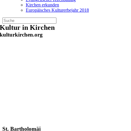
Kirchen erkunden
Europäisches Kulturerbejahr 2018
Zum
Kultur in Kirchen
Inhalt
kulturkirchen.org
springen
St. Bartholomäi