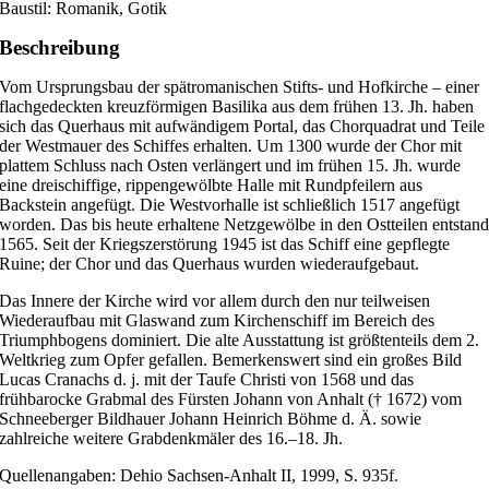
Baustil: Romanik, Gotik
Beschreibung
Vom Ursprungsbau der spätromanischen Stifts- und Hofkirche – einer
flachgedeckten kreuzförmigen Basilika aus dem frühen 13. Jh. haben
sich das Querhaus mit aufwändigem Portal, das Chorquadrat und Teile
der Westmauer des Schiffes erhalten. Um 1300 wurde der Chor mit
plattem Schluss nach Osten verlängert und im frühen 15. Jh. wurde
eine dreischiffige, rippengewölbte Halle mit Rundpfeilern aus
Backstein angefügt. Die Westvorhalle ist schließlich 1517 angefügt
worden. Das bis heute erhaltene Netzgewölbe in den Ostteilen entstan
1565. Seit der Kriegszerstörung 1945 ist das Schiff eine gepflegte
Ruine; der Chor und das Querhaus wurden wiederaufgebaut.
Das Innere der Kirche wird vor allem durch den nur teilweisen
Wiederaufbau mit Glaswand zum Kirchenschiff im Bereich des
Triumphbogens dominiert. Die alte Ausstattung ist größtenteils dem 2.
Weltkrieg zum Opfer gefallen. Bemerkenswert sind ein großes Bild
Lucas Cranachs d. j. mit der Taufe Christi von 1568 und das
frühbarocke Grabmal des Fürsten Johann von Anhalt († 1672) vom
Schneeberger Bildhauer Johann Heinrich Böhme d. Ä. sowie
zahlreiche weitere Grabdenkmäler des 16.–18. Jh.
Quellenangaben: Dehio Sachsen-Anhalt II, 1999, S. 935f.