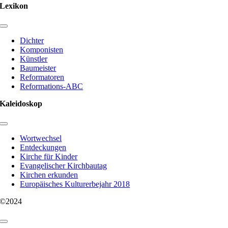
Lexikon
Toggle
Navigation
Dichter
Komponisten
Künstler
Baumeister
Reformatoren
Reformations-ABC
Kaleidoskop
Toggle
Navigation
Wortwechsel
Entdeckungen
Kirche für Kinder
Evangelischer Kirchbautag
Kirchen erkunden
Europäisches Kulturerbejahr 2018
©2024
Toggle