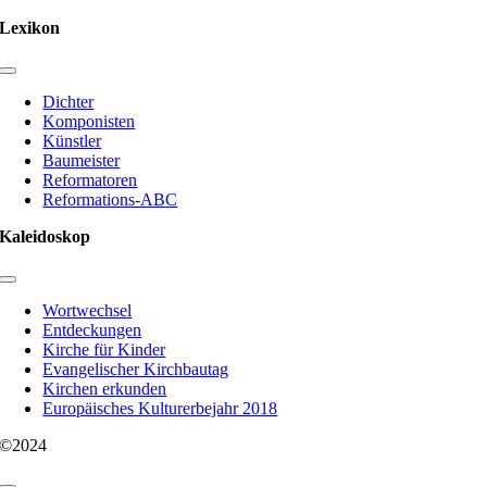
Lexikon
Toggle
Navigation
Dichter
Komponisten
Künstler
Baumeister
Reformatoren
Reformations-ABC
Kaleidoskop
Toggle
Navigation
Wortwechsel
Entdeckungen
Kirche für Kinder
Evangelischer Kirchbautag
Kirchen erkunden
Europäisches Kulturerbejahr 2018
©2024