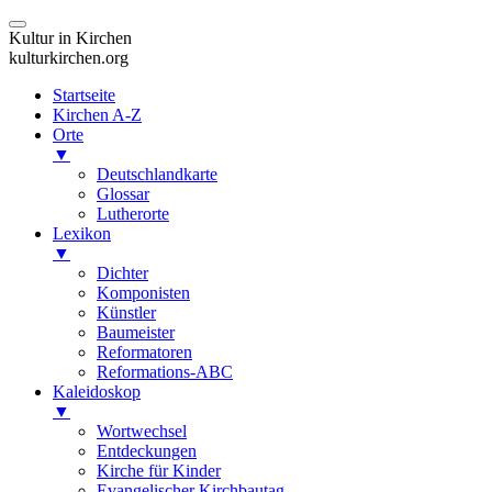
Kultur in Kirchen
kulturkirchen.org
Startseite
Kirchen A-Z
Orte
▼
Deutschlandkarte
Glossar
Lutherorte
Lexikon
▼
Dichter
Komponisten
Künstler
Baumeister
Reformatoren
Reformations-ABC
Kaleidoskop
▼
Wortwechsel
Entdeckungen
Kirche für Kinder
Evangelischer Kirchbautag