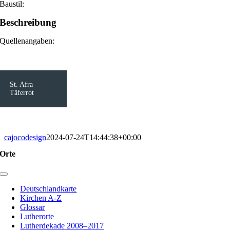
Baustil:
Beschreibung
Quellenangaben:
St. Afra
Täferrot
cajocodesign
2024-07-24T14:44:38+00:00
Orte
Toggle
Navigation
Deutschlandkarte
Kirchen A-Z
Glossar
Lutherorte
Lutherdekade 2008–2017