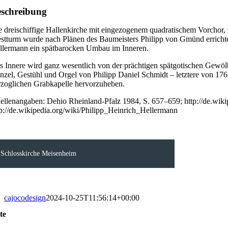
schreibung
e dreischiffige Hallenkirche mit eingezogenem quadratischem Vorchor,
stturm wurde nach Plänen des Baumeisters Philipp von Gmünd errichtet 
llermann ein spätbarocken Umbau im Inneren.
s Innere wird ganz wesentlich von der prächtigen spätgotischen Gewölb
nzel, Gestühl und Orgel von Philipp Daniel Schmidt – letztere von 176
rzoglichen Grabkapelle hervorzuheben.
ellenangaben: Dehio Rheinland-Pfalz 1984, S. 657–659; http://de.wi
tp://de.wikipedia.org/wiki/Philipp_Heinrich_Hellermann
Schlosskirche Meisenheim
cajocodesign
2024-10-25T11:56:14+00:00
te