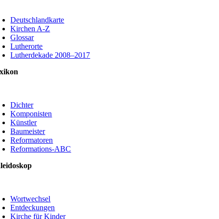
oggle
avigation
Deutschlandkarte
Kirchen A-Z
Glossar
Lutherorte
Lutherdekade 2008–2017
xikon
oggle
avigation
Dichter
Komponisten
Künstler
Baumeister
Reformatoren
Reformations-ABC
leidoskop
oggle
avigation
Wortwechsel
Entdeckungen
Kirche für Kinder