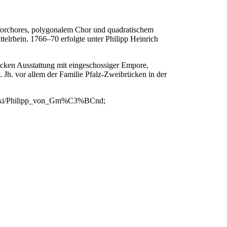
 Vorchores, polygonalem Chor und quadratischem
telrhein. 1766–70 erfolgte unter Philipp Heinrich
ocken Ausstattung mit eingeschossiger Empore,
 Jh. vor allem der Familie Pfalz-Zweibrücken in der
rg/wiki/Philipp_von_Gm%C3%BCnd;