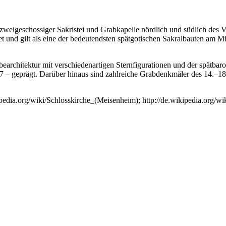
 zweigeschossiger Sakristei und Grabkapelle nördlich und südlich des
und gilt als eine der bedeutendsten spätgotischen Sakralbauten am Mit
earchitektur mit verschiedenartigen Sternfigurationen und der spätbar
7 – geprägt. Darüber hinaus sind zahlreiche Grabdenkmäler des 14.–18.
kipedia.org/wiki/Schlosskirche_(Meisenheim); http://de.wikipedia.o