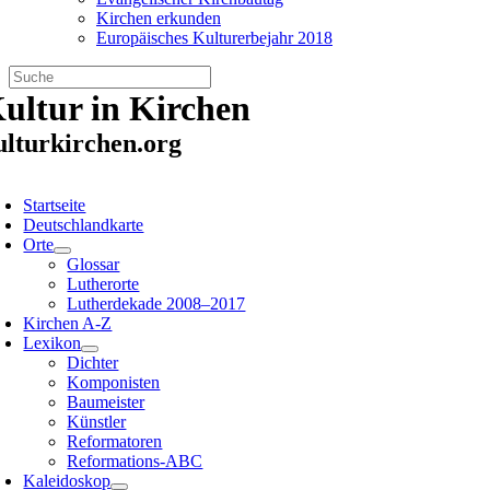
Kirchen erkunden
Europäisches Kulturerbejahr 2018
Zum
ultur in Kirchen
Inhalt
springen
ulturkirchen.org
oggle
avigation
Startseite
Deutschlandkarte
Orte
Glossar
Lutherorte
Lutherdekade 2008–2017
Kirchen A-Z
Lexikon
Dichter
Komponisten
Baumeister
Künstler
Reformatoren
Reformations-ABC
Kaleidoskop