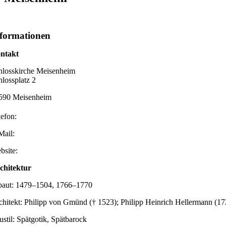
formationen
ntakt
hlosskirche Meisenheim
hlossplatz 2
590 Meisenheim
lefon:
Mail:
bsite:
chitektur
baut: 1479–1504, 1766–1770
chitekt: Philipp von Gmünd († 1523); Philipp Heinrich Hellermann (1
ustil: Spätgotik, Spätbarock