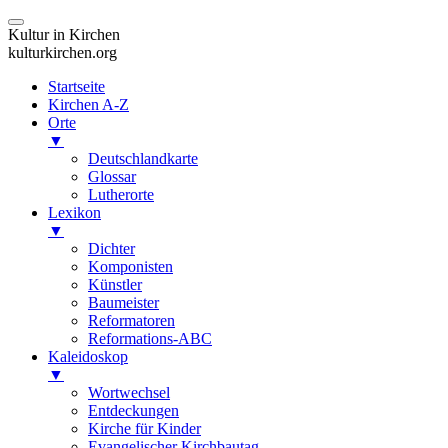
Kultur in Kirchen
kulturkirchen.org
Startseite
Kirchen A-Z
Orte
▼
Deutschlandkarte
Glossar
Lutherorte
Lexikon
▼
Dichter
Komponisten
Künstler
Baumeister
Reformatoren
Reformations-ABC
Kaleidoskop
▼
Wortwechsel
Entdeckungen
Kirche für Kinder
Evangelischer Kirchbautag