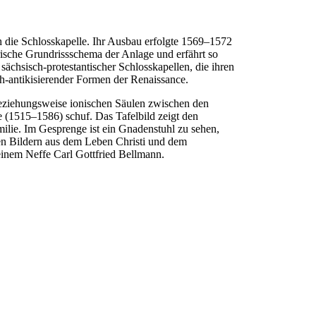
ch die Schlosskapelle. Ihr Ausbau erfolgte 1569–1572
ische Grundrissschema der Anlage und erfährt so
sächsisch-protestantischer Schlosskapellen, die ihren
-antikisierender Formen der Renaissance.
 beziehungsweise ionischen Säulen zwischen den
e (1515–1586) schuf. Das Tafelbild zeigt den
lie. Im Gesprenge ist ein Gnadenstuhl zu sehen,
en Bildern aus dem Leben Christi und dem
einem Neffe Carl Gottfried Bellmann.