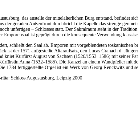
stusburg, das anstelle der mittelalterlichen Burg entstand, befindet si
 der geraden Außenfront durchbricht die Kapelle das strenge geometr
ch unfertigen – Schlosses statt. Der Sakralraum steht in der Tradition 
 Emporensaal ist geprägt durch die konsequente Verwendung klassisch
edert, schließt den Saal ab. Emporen mit vorgeblendeten toskanischen
ck ist der 1571 aufgestellte Altaraufsatz, den Lucas Cranach d. Jünger
d kniet Kurfürst August von Sachsen (1526/1553–1586) mit seiner Fami
Kürfürstin Anna (1532–1585). Die Kanzel an einem Wandpfeiler mit d
 Die 1784 fertiggestellte Orgel ist ein Werk von Georg Renckwitz und s
Britta: Schloss Augustusburg, Leipzig 2000