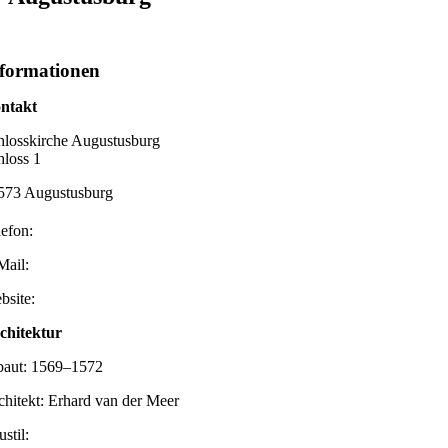
formationen
ntakt
hlosskirche Augustusburg
hloss 1
573 Augustusburg
lefon:
Mail:
bsite:
chitektur
baut: 1569–1572
chitekt: Erhard van der Meer
stil: