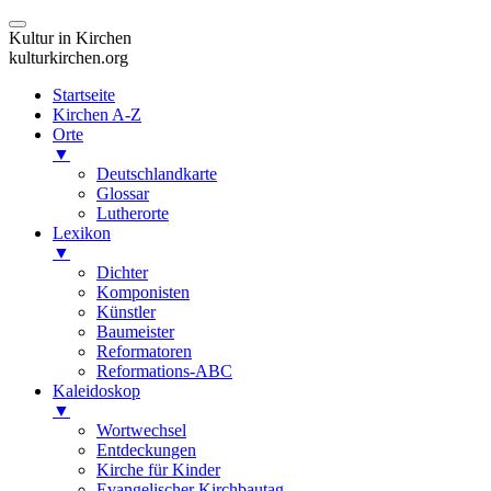
Kultur in Kirchen
kulturkirchen.org
Startseite
Kirchen A-Z
Orte
▼
Deutschlandkarte
Glossar
Lutherorte
Lexikon
▼
Dichter
Komponisten
Künstler
Baumeister
Reformatoren
Reformations-ABC
Kaleidoskop
▼
Wortwechsel
Entdeckungen
Kirche für Kinder
Evangelischer Kirchbautag