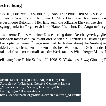
schreibung
 Ostflügel des weithin sichtbaren, 1568–1572 errichteten Schlosses Augu
ch einem Entwurf von Erhard van der Meer. Durch das Herausrücken aus
ne besondere Betonung. Hier fand auch die offizielle Einweihung des – no
sgangspunkt im Torgauer Schloss Hartenfels nahm. Der Augustusburger
ne steinerne Tonne, von einer Kassettierung durch Beschlagwerk gegli
ndbögen fassen den Raum auf drei Seiten ein. Zentrales Ausstattungsstü
kreuzigten vor einer Ölbergszene und der Auferstehung. Im Vordergrun
ankiert vom sächsischen und dem dänischen Wappen, dem Zeichen der 
halldeckel stammt ebenfalls aus der Werkstatt des Wittenberger Males.
ellenangaben: Dehio Sachsen II, 1998, S. 37-44, bes. S. 44; Günther, 
Schlosskirche im Jagdschloss Augustusburg (Foto:
Ἀστερίσκος, Wikipedia, Creative-Commons-Lizenz
„Namensnennung – Weitergabe unter gleichen
Bedingungen 4.0 international;
https://de.wikipedia.org/wiki/Datei:Schlosskirche_Augustusburg.jpg)