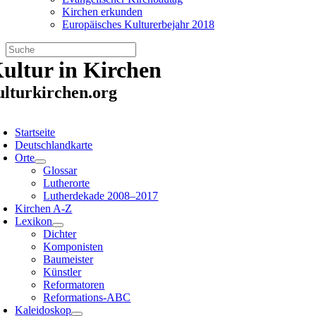
Kirchen erkunden
Europäisches Kulturerbejahr 2018
Zum
ultur in Kirchen
Inhalt
springen
ulturkirchen.org
oggle
avigation
Startseite
Deutschlandkarte
Orte
Glossar
Lutherorte
Lutherdekade 2008–2017
Kirchen A-Z
Lexikon
Dichter
Komponisten
Baumeister
Künstler
Reformatoren
Reformations-ABC
Kaleidoskop