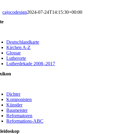
cajocodesign
2024-07-24T14:15:30+00:00
te
oggle
avigation
Deutschlandkarte
Kirchen A-Z
Glossar
Lutherorte
Lutherdekade 2008–2017
xikon
oggle
avigation
Dichter
Komponisten
Künstler
Baumeister
Reformatoren
Reformations-ABC
leidoskop