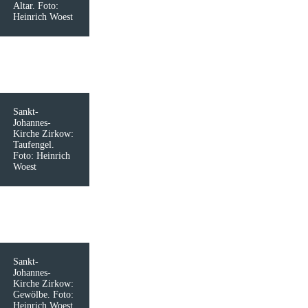
Altar. Foto:
Heinrich Woest
Sankt-
Johannes-
Kirche Zirkow:
Taufengel.
Foto: Heinrich
Woest
Sankt-
Johannes-
Kirche Zirkow:
Gewölbe. Foto:
Heinrich Woest