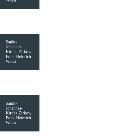
Woest
Sankt-
Johannes-
Kirche Zirkow.
Foto: Heinrich
Woest
Sankt-
Johannes-
Kirche Zirkow.
Foto: Heinrich
Woest