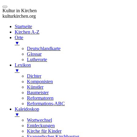
Kultur in Kirchen
kulturkirchen.org
Startseite
Kirchen A-Z
Orte
▼
Deutschlandkarte
Glossar
Lutherorte
Lexikon
▼
Dichter
Komponisten
Künstler
Baumeister
Reformatoren
Reformations-ABC
Kaleidoskop
▼
Wortwechsel
Entdeckungen
Kirche für Kinder
Evangelischer Kirchbautag