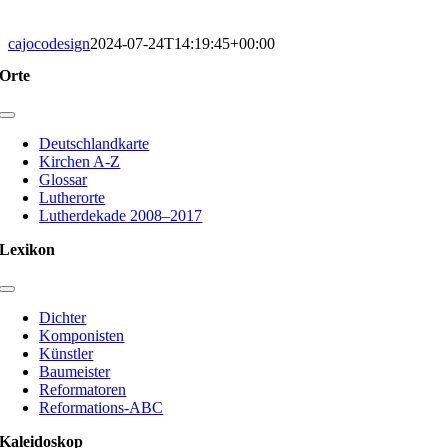
cajocodesign
2024-07-24T14:19:45+00:00
Orte
Toggle
Navigation
Deutschlandkarte
Kirchen A-Z
Glossar
Lutherorte
Lutherdekade 2008–2017
Lexikon
Toggle
Navigation
Dichter
Komponisten
Künstler
Baumeister
Reformatoren
Reformations-ABC
Kaleidoskop