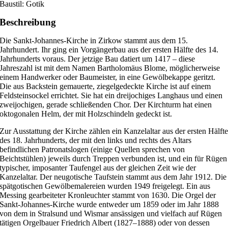
Baustil: Gotik
Beschreibung
Die Sankt-Johannes-Kirche in Zirkow stammt aus dem 15.
Jahrhundert. Ihr ging ein Vorgängerbau aus der ersten Hälfte des 14.
Jahrhunderts voraus. Der jetzige Bau datiert um 1417 – diese
Jahreszahl ist mit dem Namen Bartholomäus Blome, möglicherweise
einem Handwerker oder Baumeister, in eine Gewölbekappe geritzt.
Die aus Backstein gemauerte, ziegelgedeckte Kirche ist auf einem
Feldsteinsockel errichtet. Sie hat ein dreijochiges Langhaus und einen
zweijochigen, gerade schließenden Chor. Der Kirchturm hat einen
oktogonalen Helm, der mit Holzschindeln gedeckt ist.
Zur Ausstattung der Kirche zählen ein Kanzelaltar aus der ersten Hälft
des 18. Jahrhunderts, der mit den links und rechts des Altars
befindlichen Patronatslogen (einige Quellen sprechen von
Beichtstühlen) jeweils durch Treppen verbunden ist, und ein für Rügen
typischer, imposanter Taufengel aus der gleichen Zeit wie der
Kanzelaltar. Der neugotische Taufstein stammt aus dem Jahr 1912. Die
spätgotischen Gewölbemalereien wurden 1949 freigelegt. Ein aus
Messing gearbeiteter Kronleuchter stammt von 1630. Die Orgel der
Sankt-Johannes-Kirche wurde entweder um 1859 oder im Jahr 1888
von dem in Stralsund und Wismar ansässigen und vielfach auf Rügen
tätigen Orgelbauer Friedrich Albert (1827–1888) oder von dessen