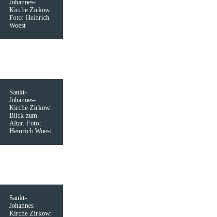
Johannes-
Kirche Zirkow.
Foto: Heinrich
Woest
Sankt-
Johannes-
Kirche Zirkow:
Blick zum
Altar. Foto:
Heinrich Woest
Sankt-
Johannes-
Kirche Zirkow: