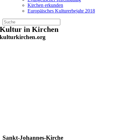
Kirchen erkunden
Europäisches Kulturerbejahr 2018
Zum
Kultur in Kirchen
Inhalt
kulturkirchen.org
springen
Sankt-Johannes-Kirche