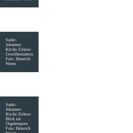
Sankt-
Johannes-
Kirche Zirkow:
Gewölbemalerei.
Foto: Heinrich
Woest
Sankt-
Johannes-
Kirche Zirkow:
Blick zur
Orgelempore.
Foto: Heinrich