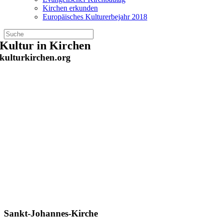
Kirchen erkunden
Europäisches Kulturerbejahr 2018
Zum
Kultur in Kirchen
Inhalt
kulturkirchen.org
springen
Sankt-Johannes-Kirche