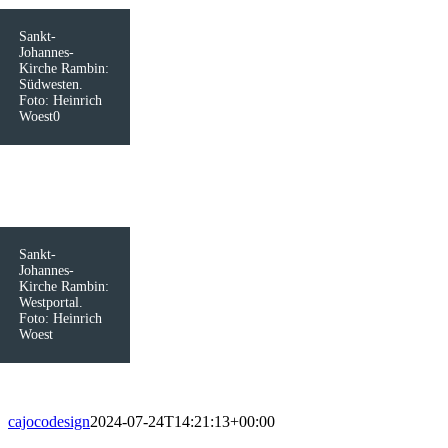
Sankt-
Johannes-
Kirche Rambin:
Südwesten.
Foto: Heinrich
Woest0
Sankt-
Johannes-
Kirche Rambin:
Westportal.
Foto: Heinrich
Woest
cajocodesign
2024-07-24T14:21:13+00:00