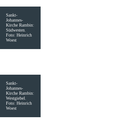
Sankt-
Johannes-
Kirche Rambin:
Südwesten.
Foto: Heinrich
Woest
Sankt-
Johannes-
Kirche Rambin:
Westgiebel.
Foto: Heinrich
Woest