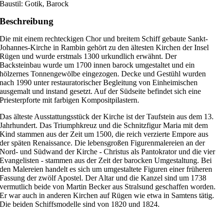
Baustil: Gotik, Barock
Beschreibung
Die mit einem rechteckigen Chor und breitem Schiff gebaute Sankt-
Johannes-Kirche in Rambin gehört zu den ältesten Kirchen der Insel
Rügen und wurde erstmals 1300 urkundlich erwähnt. Der
Backsteinbau wurde um 1700 innen barock umgestaltet und ein
hölzernes Tonnengewölbe eingezogen. Decke und Gestühl wurden
nach 1990 unter restauratorischer Begleitung von Einheimischen
ausgemalt und instand gesetzt. Auf der Südseite befindet sich eine
Priesterpforte mit farbigen Kompositpilastern.
Das älteste Ausstattungsstück der Kirche ist der Taufstein aus dem 13.
Jahrhundert. Das Triumphkreuz und die Schnitzfigur Maria mit dem
Kind stammen aus der Zeit um 1500, die reich verzierte Empore aus
der späten Renaissance. Die lebensgroßen Figurenmalereien an der
Nord- und Südwand der Kirche - Christus als Pantokrator und die vier
Evangelisten - stammen aus der Zeit der barocken Umgestaltung. Bei
den Malereien handelt es sich um umgestaltete Figuren einer früheren
Fassung der zwölf Apostel. Der Altar und die Kanzel sind um 1738
vermutlich beide von Martin Becker aus Stralsund geschaffen worden.
Er war auch in anderen Kirchen auf Rügen wie etwa in Samtens tätig.
Die beiden Schiffsmodelle sind von 1820 und 1824.