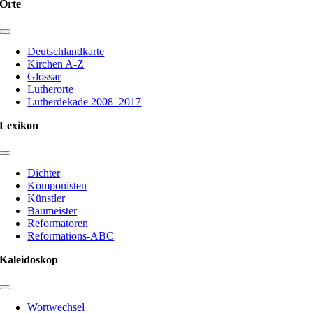
Orte
Toggle
Navigation
Deutschlandkarte
Kirchen A-Z
Glossar
Lutherorte
Lutherdekade 2008–2017
Lexikon
Toggle
Navigation
Dichter
Komponisten
Künstler
Baumeister
Reformatoren
Reformations-ABC
Kaleidoskop
Toggle
Navigation
Wortwechsel