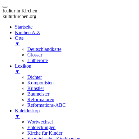
Kultur in Kirchen
kulturkirchen.org
Startseite
Kirchen A-Z
Orte
▼
Deutschlandkarte
Glossar
Lutherorte
Lexikon
▼
Dichter
Komponisten
Künstler
Baumeister
Reformatoren
Reformations-ABC
Kaleidoskop
▼
Wortwechsel
Entdeckungen
Kirche für Kinder
Evangelischer Kirchbautag