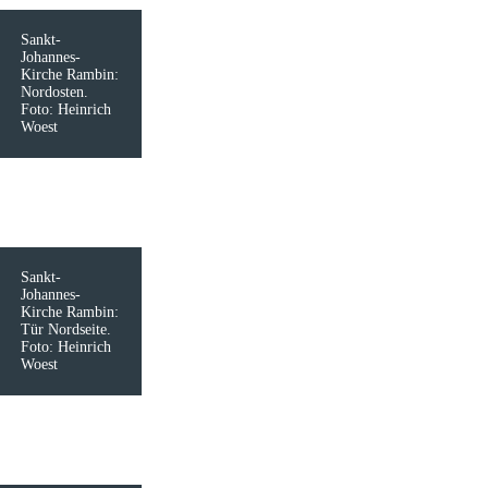
Sankt-
Johannes-
Kirche Rambin:
Nordosten.
Foto: Heinrich
Woest
Sankt-
Johannes-
Kirche Rambin:
Tür Nordseite.
Foto: Heinrich
Woest