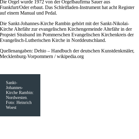
Die Orgel wurde 1972 von der Orgelbaufirma Sauer aus
Frankfurt/Oder erbaut. Das Schleifladen-Instrument hat acht Register
auf einem Manual und Pedal.
Die Sankt-Johannes-Kirche Rambin gehört mit der Sankt-Nikolai-
Kirche Altefähr zur evangelischen Kirchengemeinde Altefähr in der
Propstei Stralsund im Pommerschen Evangelischen Kirchenkreis der
Evangelisch-Lutherischen Kirche in Norddeutschland.
Quellenangaben: Dehio – Handbuch der deutschen Kunstdenkmäler,
Mecklenburg-Vorpommern / wikipedia.org
Sankt-
Johannes-
Kirche Rambin:
Nordwesten.
Foto: Heinrich
Woest