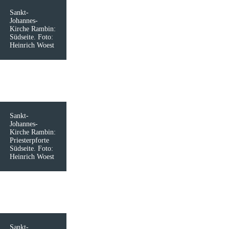
Sankt-
Johannes-
Kirche Rambin:
Südseite. Foto:
Heinrich Woest
Sankt-
Johannes-
Kirche Rambin:
Priesterpforte
Südseite. Foto:
Heinrich Woest
Sankt-