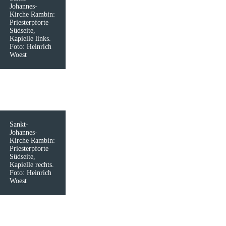
Johannes-
Kirche Rambin:
Priesterpforte
Südseite,
Kapielle links.
Foto: Heinrich
Woest
Sankt-
Johannes-
Kirche Rambin:
Priesterpforte
Südseite,
Kapielle rechts.
Foto: Heinrich
Woest