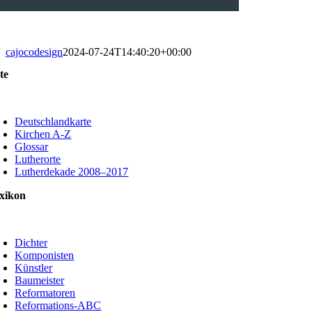
cajocodesign
2024-07-24T14:40:20+00:00
te
oggle
avigation
Deutschlandkarte
Kirchen A-Z
Glossar
Lutherorte
Lutherdekade 2008–2017
xikon
oggle
avigation
Dichter
Komponisten
Künstler
Baumeister
Reformatoren
Reformations-ABC