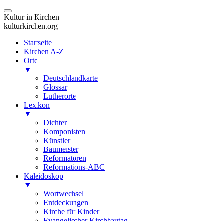
Kultur in Kirchen
kulturkirchen.org
Startseite
Kirchen A-Z
Orte
▼
Deutschlandkarte
Glossar
Lutherorte
Lexikon
▼
Dichter
Komponisten
Künstler
Baumeister
Reformatoren
Reformations-ABC
Kaleidoskop
▼
Wortwechsel
Entdeckungen
Kirche für Kinder
Evangelischer Kirchbautag