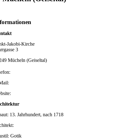
formationen
ntakt
nkt-Jakobi-Kirche
arrgasse 3
249 Mücheln (Geiseltal)
lefon:
Mail:
bsite:
chitektur
baut: 13. Jahrhundert, nach 1718
chitekt:
ustil: Gotik