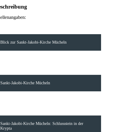
schreibung
ellenangaben:
Blick zur Sankt-Jakobi-Kirche Mücheln
Sankt-Jakobi-Kirche Mücheln
Sankt-Jakobi-Kirche Mücheln: Schlussstein in der
Krypta