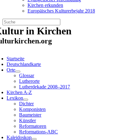
Kirchen erkunden
Europäisches Kulturerbejahr 2018
Zum
ultur in Kirchen
Inhalt
springen
ulturkirchen.org
oggle
avigation
Startseite
Deutschlandkarte
Orte
Glossar
Lutherorte
Lutherdekade 2008–2017
Kirchen A-Z
Lexikon
Dichter
Komponisten
Baumeister
Künstler
Reformatoren
Reformations-ABC
Kaleidoskop