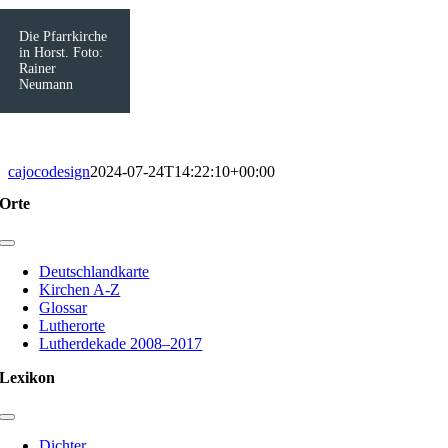
Die Pfarrkirche
in Horst. Foto:
Rainer
Neumann
cajocodesign
2024-07-24T14:22:10+00:00
Orte
Toggle
Navigation
Deutschlandkarte
Kirchen A-Z
Glossar
Lutherorte
Lutherdekade 2008–2017
Lexikon
Toggle
Navigation
Dichter