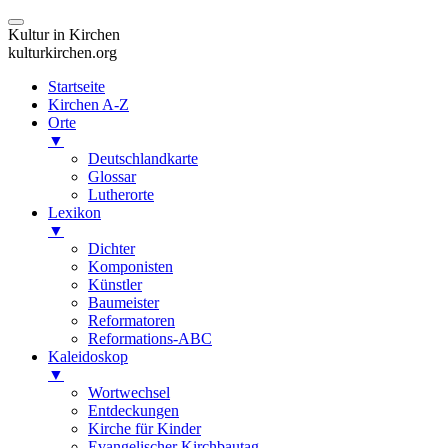
Kultur in Kirchen
kulturkirchen.org
Startseite
Kirchen A-Z
Orte
▼
Deutschlandkarte
Glossar
Lutherorte
Lexikon
▼
Dichter
Komponisten
Künstler
Baumeister
Reformatoren
Reformations-ABC
Kaleidoskop
▼
Wortwechsel
Entdeckungen
Kirche für Kinder
Evangelischer Kirchbautag