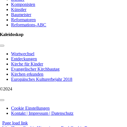
Komponisten
Künstler
Baumeister
Reformatoren
Reformations-ABC
Kaleidoskop
Toggle
Navigation
Wortwechsel
Entdeckungen
Kirche für Kinder
Evangelischer Kirchbautag
Kirchen erkunden
Europäisches Kulturerbejahr 2018
©2024
Toggle
Navigation
Cookie Einstellungen
Kontakt | Impressum | Datenschutz
Page load link