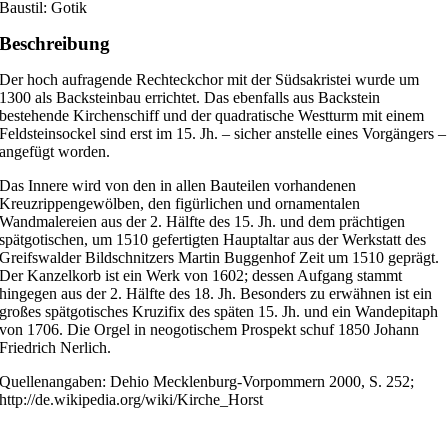
Baustil: Gotik
Beschreibung
Der hoch aufragende Rechteckchor mit der Südsakristei wurde um
1300 als Backsteinbau errichtet. Das ebenfalls aus Backstein
bestehende Kirchenschiff und der quadratische Westturm mit einem
Feldsteinsockel sind erst im 15. Jh. – sicher anstelle eines Vorgängers –
angefügt worden.
Das Innere wird von den in allen Bauteilen vorhandenen
Kreuzrippengewölben, den figürlichen und ornamentalen
Wandmalereien aus der 2. Hälfte des 15. Jh. und dem prächtigen
spätgotischen, um 1510 gefertigten Hauptaltar aus der Werkstatt des
Greifswalder Bildschnitzers Martin Buggenhof Zeit um 1510 geprägt.
Der Kanzelkorb ist ein Werk von 1602; dessen Aufgang stammt
hingegen aus der 2. Hälfte des 18. Jh. Besonders zu erwähnen ist ein
großes spätgotisches Kruzifix des späten 15. Jh. und ein Wandepitaph
von 1706. Die Orgel in neogotischem Prospekt schuf 1850 Johann
Friedrich Nerlich.
Quellenangaben: Dehio Mecklenburg-Vorpommern 2000, S. 252;
http://de.wikipedia.org/wiki/Kirche_Horst