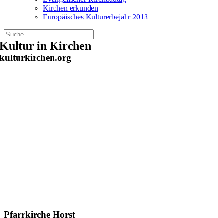
Kirchen erkunden
Europäisches Kulturerbejahr 2018
Zum
Kultur in Kirchen
Inhalt
kulturkirchen.org
springen
Pfarrkirche Horst