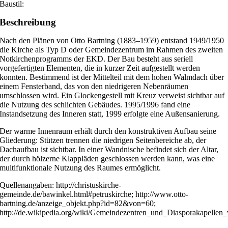
Baustil:
Beschreibung
Nach den Plänen von Otto Bartning (1883–1959) entstand 1949/1950
die Kirche als Typ D oder Gemeindezentrum im Rahmen des zweiten
Notkirchenprogramms der EKD. Der Bau besteht aus seriell
vorgefertigten Elementen, die in kurzer Zeit aufgestellt werden
konnten. Bestimmend ist der Mittelteil mit dem hohen Walmdach über
einem Fensterband, das von den niedrigeren Nebenräumen
umschlossen wird. Ein Glockengestell mit Kreuz verweist sichtbar auf
die Nutzung des schlichten Gebäudes. 1995/1996 fand eine
Instandsetzung des Inneren statt, 1999 erfolgte eine Außensanierung.
Der warme Innenraum erhält durch den konstruktiven Aufbau seine
Gliederung: Stützen trennen die niedrigen Seitenbereiche ab, der
Dachaufbau ist sichtbar. In einer Wandnische befindet sich der Altar,
der durch hölzerne Klappläden geschlossen werden kann, was eine
multifunktionale Nutzung des Raumes ermöglicht.
Quellenangaben: http://christuskirche-
gemeinde.de/bawinkel.html#petruskirche; http://www.otto-
bartning.de/anzeige_objekt.php?id=82&von=60;
http://de.wikipedia.org/wiki/Gemeindezentren_und_Diasporakapellen