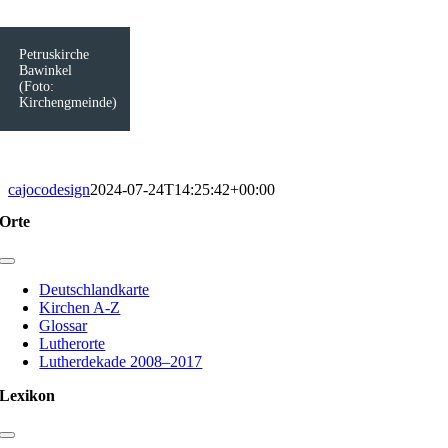
Petruskirche
Bawinkel
(Foto:
Kirchengmeinde)
cajocodesign
2024-07-24T14:25:42+00:00
Orte
Toggle
Navigation
Deutschlandkarte
Kirchen A-Z
Glossar
Lutherorte
Lutherdekade 2008–2017
Lexikon
Toggle