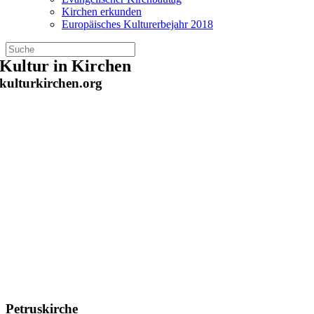
Kirchen erkunden
Europäisches Kulturerbejahr 2018
Zum
Kultur in Kirchen
Inhalt
kulturkirchen.org
springen
Petruskirche