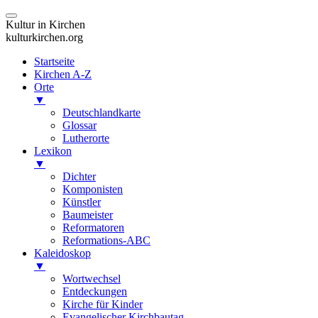
Kultur in Kirchen
kulturkirchen.org
Startseite
Kirchen A-Z
Orte
▼
Deutschlandkarte
Glossar
Lutherorte
Lexikon
▼
Dichter
Komponisten
Künstler
Baumeister
Reformatoren
Reformations-ABC
Kaleidoskop
▼
Wortwechsel
Entdeckungen
Kirche für Kinder
Evangelischer Kirchbautag