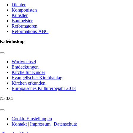
Navigation
Dichter
Komponisten
Künstler
Baumeister
Reformatoren
Reformations-ABC
Kaleidoskop
Toggle
Navigation
Wortwechsel
Entdeckungen
Kirche für Kinder
Evangelischer Kirchbautag
Kirchen erkunden
Europäisches Kulturerbejahr 2018
©2024
Toggle
Navigation
Cookie Einstellungen
Kontakt | Impressum | Datenschutz