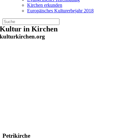
Kirchen erkunden
Europäisches Kulturerbejahr 2018
Zum
Kultur in Kirchen
Inhalt
kulturkirchen.org
springen
Petrikirche