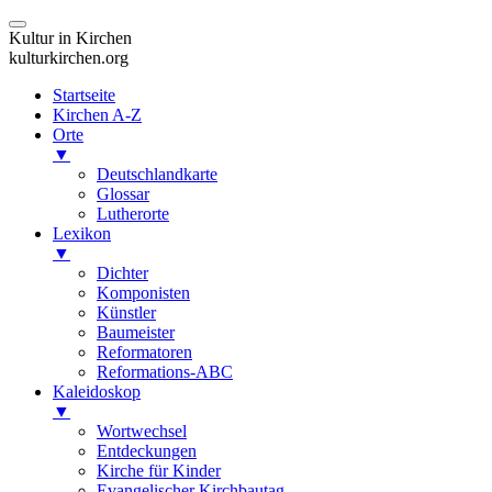
Kultur in Kirchen
kulturkirchen.org
Startseite
Kirchen A-Z
Orte
▼
Deutschlandkarte
Glossar
Lutherorte
Lexikon
▼
Dichter
Komponisten
Künstler
Baumeister
Reformatoren
Reformations-ABC
Kaleidoskop
▼
Wortwechsel
Entdeckungen
Kirche für Kinder
Evangelischer Kirchbautag