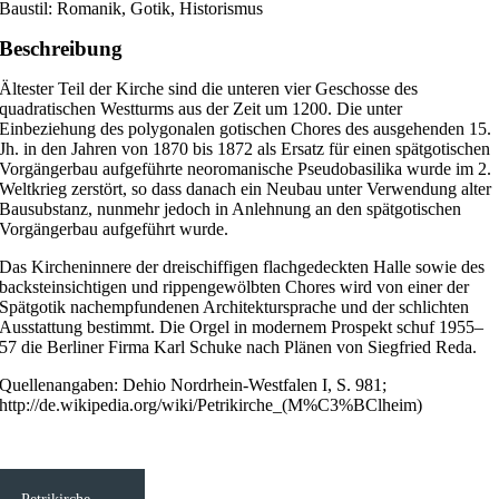
Baustil: Romanik, Gotik, Historismus
Beschreibung
Ältester Teil der Kirche sind die unteren vier Geschosse des
quadratischen Westturms aus der Zeit um 1200. Die unter
Einbeziehung des polygonalen gotischen Chores des ausgehenden 15.
Jh. in den Jahren von 1870 bis 1872 als Ersatz für einen spätgotischen
Vorgängerbau aufgeführte neoromanische Pseudobasilika wurde im 2.
Weltkrieg zerstört, so dass danach ein Neubau unter Verwendung alter
Bausubstanz, nunmehr jedoch in Anlehnung an den spätgotischen
Vorgängerbau aufgeführt wurde.
Das Kircheninnere der dreischiffigen flachgedeckten Halle sowie des
backsteinsichtigen und rippengewölbten Chores wird von einer der
Spätgotik nachempfundenen Architektursprache und der schlichten
Ausstattung bestimmt. Die Orgel in modernem Prospekt schuf 1955–
57 die Berliner Firma Karl Schuke nach Plänen von Siegfried Reda.
Quellenangaben: Dehio Nordrhein-Westfalen I, S. 981;
http://de.wikipedia.org/wiki/Petrikirche_(M%C3%BClheim)