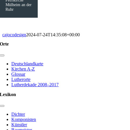
Petrikirche
Mülheim an der
Ruhr
cajocodesign
2024-07-24T14:35:08+00:00
Orte
Toggle
Navigation
Deutschlandkarte
Kirchen A-Z
Glossar
Lutherorte
Lutherdekade 2008–2017
Lexikon
Toggle
Navigation
Dichter
Komponisten
Künstler
Baumeister