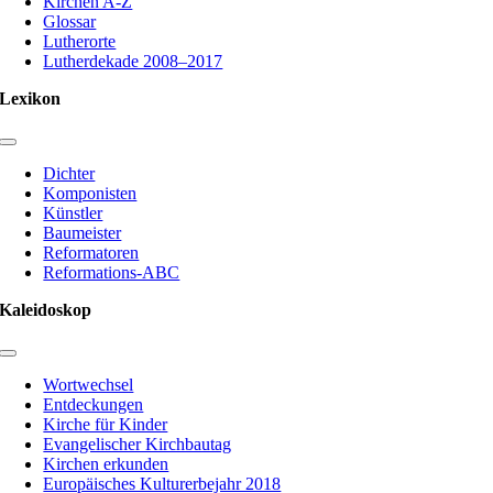
Kirchen A-Z
Glossar
Lutherorte
Lutherdekade 2008–2017
Lexikon
Toggle
Navigation
Dichter
Komponisten
Künstler
Baumeister
Reformatoren
Reformations-ABC
Kaleidoskop
Toggle
Navigation
Wortwechsel
Entdeckungen
Kirche für Kinder
Evangelischer Kirchbautag
Kirchen erkunden
Europäisches Kulturerbejahr 2018