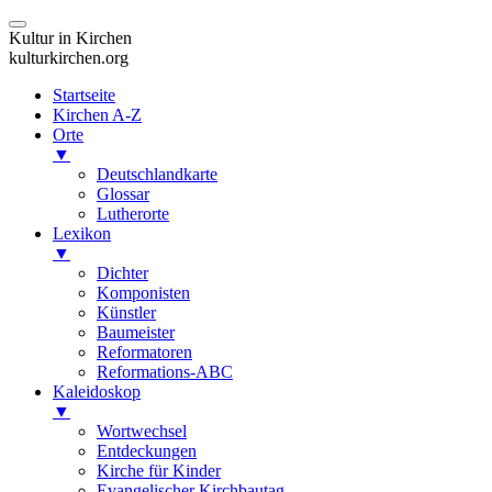
Kultur in Kirchen
kulturkirchen.org
Startseite
Kirchen A-Z
Orte
▼
Deutschlandkarte
Glossar
Lutherorte
Lexikon
▼
Dichter
Komponisten
Künstler
Baumeister
Reformatoren
Reformations-ABC
Kaleidoskop
▼
Wortwechsel
Entdeckungen
Kirche für Kinder
Evangelischer Kirchbautag