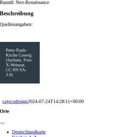
Baustil: Neo-Renaissance
Beschreibung
Quellenangaben:
Peter-Pauls-
Kirche Coswig
(Sachsen, Foto:
X-Weinzar,
CC-BY-SA-
3.0)
cajocodesign
2024-07-24T14:28:11+00:00
Orte
Toggle
Navigation
Deutschlandkarte