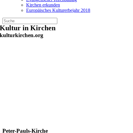
Kirchen erkunden
Europäisches Kulturerbejahr 2018
Zum
Kultur in Kirchen
Inhalt
kulturkirchen.org
springen
Peter-Pauls-Kirche