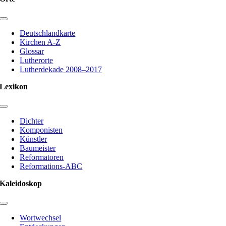
Toggle
Navigation
Deutschlandkarte
Kirchen A-Z
Glossar
Lutherorte
Lutherdekade 2008–2017
Lexikon
Toggle
Navigation
Dichter
Komponisten
Künstler
Baumeister
Reformatoren
Reformations-ABC
Kaleidoskop
Toggle
Navigation
Wortwechsel