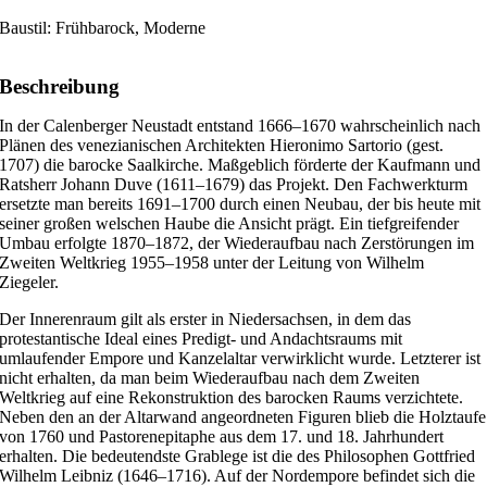
Baustil: Frühbarock, Moderne
Beschreibung
In der Calenberger Neustadt entstand 1666–1670 wahrscheinlich nach
Plänen des venezianischen Architekten Hieronimo Sartorio (gest.
1707) die barocke Saalkirche. Maßgeblich förderte der Kaufmann und
Ratsherr Johann Duve (1611–1679) das Projekt. Den Fachwerkturm
ersetzte man bereits 1691–1700 durch einen Neubau, der bis heute mit
seiner großen welschen Haube die Ansicht prägt. Ein tiefgreifender
Umbau erfolgte 1870–1872, der Wiederaufbau nach Zerstörungen im
Zweiten Weltkrieg 1955–1958 unter der Leitung von Wilhelm
Ziegeler.
Der Innerenraum gilt als erster in Niedersachsen, in dem das
protestantische Ideal eines Predigt- und Andachtsraums mit
umlaufender Empore und Kanzelaltar verwirklicht wurde. Letzterer ist
nicht erhalten, da man beim Wiederaufbau nach dem Zweiten
Weltkrieg auf eine Rekonstruktion des barocken Raums verzichtete.
Neben den an der Altarwand angeordneten Figuren blieb die Holztaufe
von 1760 und Pastorenepitaphe aus dem 17. und 18. Jahrhundert
erhalten. Die bedeutendste Grablege ist die des Philosophen Gottfried
Wilhelm Leibniz (1646–1716). Auf der Nordempore befindet sich die