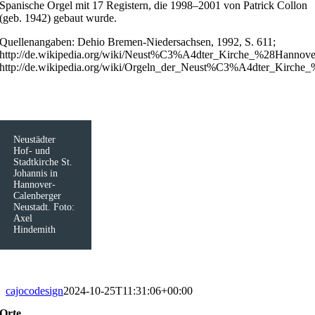
Spanische Orgel mit 17 Registern, die 1998–2001 von Patrick Collon
(geb. 1942) gebaut wurde.
Quellenangaben: Dehio Bremen-Niedersachsen, 1992, S. 611;
http://de.wikipedia.org/wiki/Neust%C3%A4dter_Kirche_%28Hannov
http://de.wikipedia.org/wiki/Orgeln_der_Neust%C3%A4dter_Kirch
Neustädter
Hof- und
Stadtkirche St.
Johannis in
Hannover-
Calenberger
Neustadt. Foto:
Axel
Hindemith
cajocodesign
2024-10-25T11:31:06+00:00
Orte