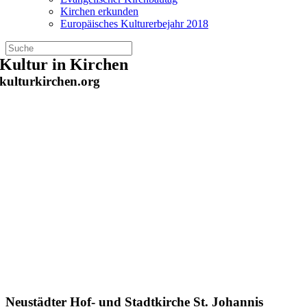
Kirchen erkunden
Europäisches Kulturerbejahr 2018
Zum
Kultur in Kirchen
Inhalt
kulturkirchen.org
springen
Neustädter Hof- und Stadtkirche St. Johannis