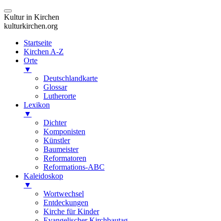
Kultur in Kirchen
kulturkirchen.org
Startseite
Kirchen A-Z
Orte
▼
Deutschlandkarte
Glossar
Lutherorte
Lexikon
▼
Dichter
Komponisten
Künstler
Baumeister
Reformatoren
Reformations-ABC
Kaleidoskop
▼
Wortwechsel
Entdeckungen
Kirche für Kinder
Evangelischer Kirchbautag