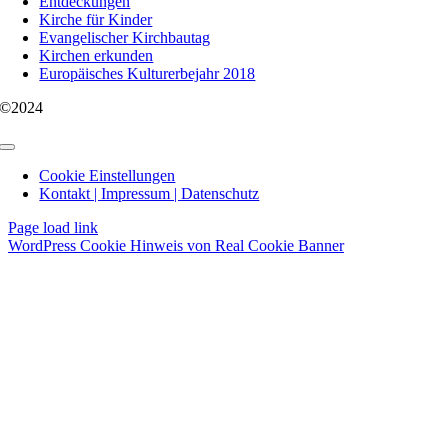
Entdeckungen
Kirche für Kinder
Evangelischer Kirchbautag
Kirchen erkunden
Europäisches Kulturerbejahr 2018
©2024
Toggle
Navigation
Cookie Einstellungen
Kontakt | Impressum | Datenschutz
Page load link
WordPress Cookie Hinweis von Real Cookie Banner
Nach
oben