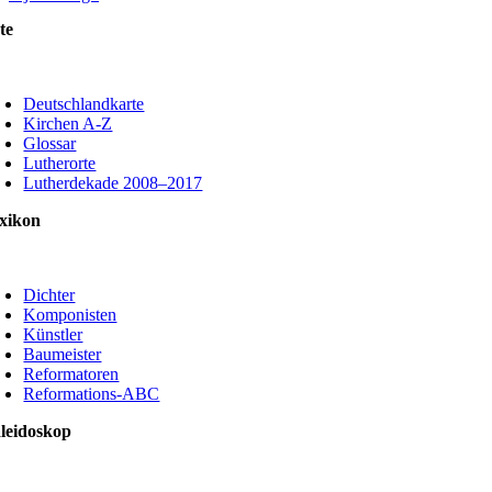
te
oggle
avigation
Deutschlandkarte
Kirchen A-Z
Glossar
Lutherorte
Lutherdekade 2008–2017
xikon
oggle
avigation
Dichter
Komponisten
Künstler
Baumeister
Reformatoren
Reformations-ABC
leidoskop
oggle