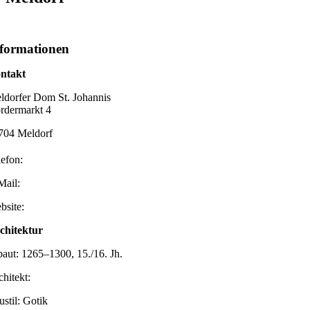
formationen
ntakt
ldorfer Dom St. Johannis
rdermarkt 4
704 Meldorf
lefon:
Mail:
bsite:
chitektur
baut: 1265–1300, 15./16. Jh.
chitekt:
ustil: Gotik