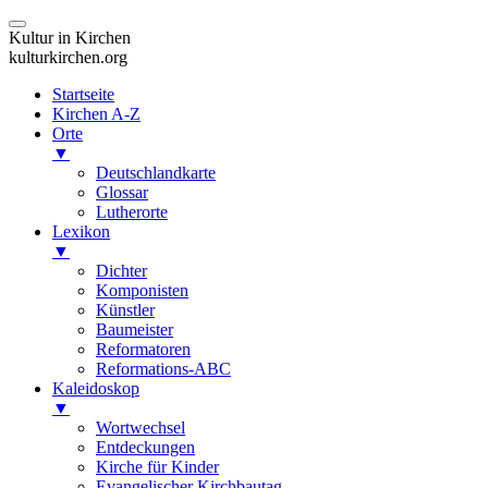
Kultur in Kirchen
kulturkirchen.org
Startseite
Kirchen A-Z
Orte
▼
Deutschlandkarte
Glossar
Lutherorte
Lexikon
▼
Dichter
Komponisten
Künstler
Baumeister
Reformatoren
Reformations-ABC
Kaleidoskop
▼
Wortwechsel
Entdeckungen
Kirche für Kinder
Evangelischer Kirchbautag