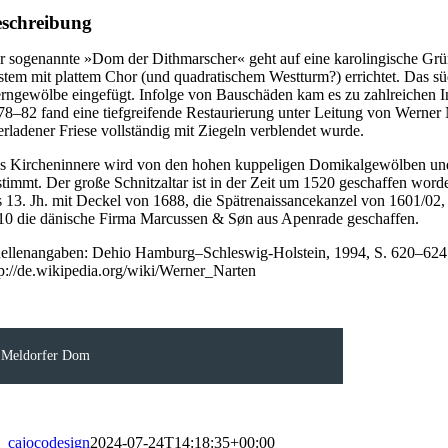
schreibung
r sogenannte »Dom der Dithmarscher« geht auf eine karolingische Grü
stem mit plattem Chor (und quadratischem Westturm?) errichtet. Das süd
erngewölbe eingefügt. Infolge von Bauschäden kam es zu zahlreichen
78–82 fand eine tiefgreifende Restaurierung unter Leitung von Werner
erladener Friese vollständig mit Ziegeln verblendet wurde.
s Kircheninnere wird von den hohen kuppeligen Domikalgewölben und d
stimmt. Der große Schnitzaltar ist in der Zeit um 1520 geschaffen wor
s 13. Jh. mit Deckel von 1688, die Spätrenaissancekanzel von 1601/02
10 die dänische Firma Marcussen & Søn aus Apenrade geschaffen.
ellenangaben: Dehio Hamburg–Schleswig-Holstein, 1994, S. 620–624; ht
tp://de.wikipedia.org/wiki/Werner_Narten
Meldorfer Dom
cajocodesign
2024-07-24T14:18:35+00:00