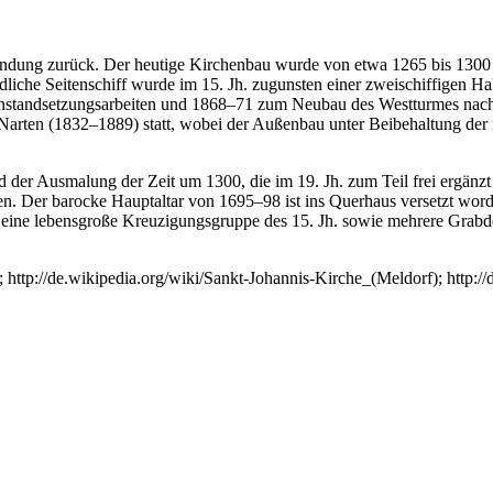
ndung zurück. Der heutige Kirchenbau wurde von etwa 1265 bis 1300 
liche Seitenschiff wurde im 15. Jh. zugunsten einer zweischiffigen Ha
 Instandsetzungsarbeiten und 1868–71 zum Neubau des Westturmes na
 Narten (1832–1889) statt, wobei der Außenbau unter Beibehaltung der
er Ausmalung der Zeit um 1300, die im 19. Jh. zum Teil frei ergänz
den. Der barocke Hauptaltar von 1695–98 ist ins Querhaus versetzt wo
, eine lebensgroße Kreuzigungsgruppe des 15. Jh. sowie mehrere Grabd
tp://de.wikipedia.org/wiki/Sankt-Johannis-Kirche_(Meldorf); http://