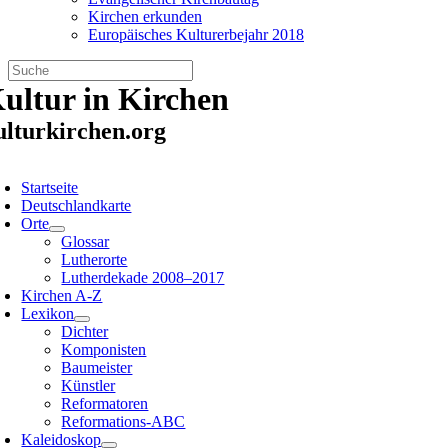
Kirchen erkunden
Europäisches Kulturerbejahr 2018
Zum
ultur in Kirchen
Inhalt
springen
ulturkirchen.org
oggle
avigation
Startseite
Deutschlandkarte
Orte
Glossar
Lutherorte
Lutherdekade 2008–2017
Kirchen A-Z
Lexikon
Dichter
Komponisten
Baumeister
Künstler
Reformatoren
Reformations-ABC
Kaleidoskop