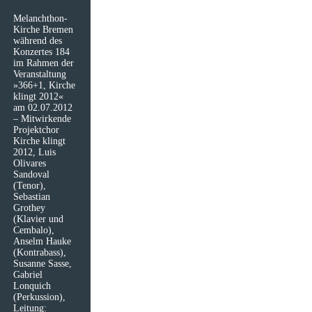
Melanchthon-
Kirche Bremen
während des
Konzertes 184
im Rahmen der
Veranstaltung
»366+1, Kirche
klingt 2012«
am 02.07.2012
– Mitwirkende
Projektchor
Kirche klingt
2012, Luis
Olivares
Sandoval
(Tenor),
Sebastian
Grothey
(Klavier und
Cembalo),
Anselm Hauke
(Kontrabass),
Susanne Sasse,
Gabriel
Lonquich
(Perkussion),
Leitung: