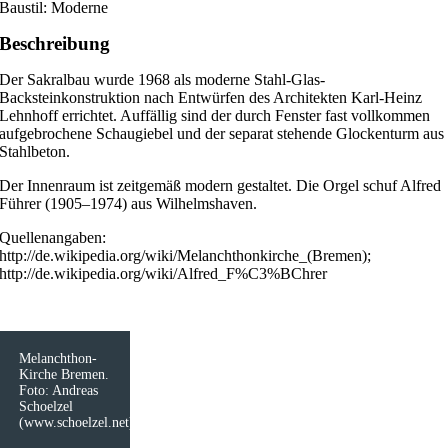
Baustil: Moderne
Beschreibung
Der Sakralbau wurde 1968 als moderne Stahl-Glas-
Backsteinkonstruktion nach Entwürfen des Architekten Karl-Heinz
Lehnhoff errichtet. Auffällig sind der durch Fenster fast vollkommen
aufgebrochene Schaugiebel und der separat stehende Glockenturm aus
Stahlbeton.
Der Innenraum ist zeitgemäß modern gestaltet. Die Orgel schuf Alfred
Führer (1905–1974) aus Wilhelmshaven.
Quellenangaben:
http://de.wikipedia.org/wiki/Melanchthonkirche_(Bremen);
http://de.wikipedia.org/wiki/Alfred_F%C3%BChrer
Melanchthon-
Kirche Bremen.
Foto: Andreas
Schoelzel
(www.schoelzel.net)