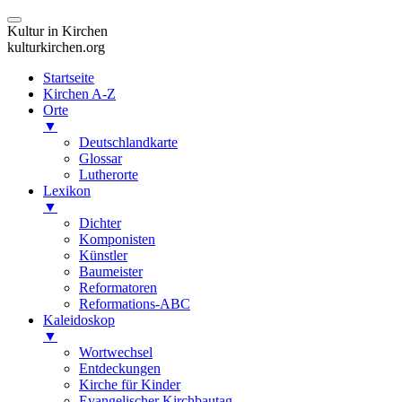
Kultur in Kirchen
kulturkirchen.org
Startseite
Kirchen A-Z
Orte
▼
Deutschlandkarte
Glossar
Lutherorte
Lexikon
▼
Dichter
Komponisten
Künstler
Baumeister
Reformatoren
Reformations-ABC
Kaleidoskop
▼
Wortwechsel
Entdeckungen
Kirche für Kinder
Evangelischer Kirchbautag