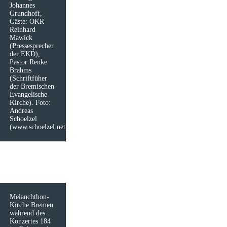
Johannes
Grundhoff,
Gäste: OKR
Reinhard
Mawick
(Pressesprecher
der EKD),
Pastor Renke
Brahms
(Schriftfüher
der Bremischen
Evangelische
Kirche). Foto:
Andreas
Schoelzel
(www.schoelzel.net)
Melanchthon-
Kirche Bremen
während des
Konzertes 184