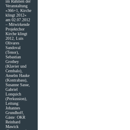
im Rahmen der
Veranstaltung
»366+1, Kirche
klingt 2012«
am 02.07.2012
– Mitwirkende
Projektchor
Kirche klingt
2012, Luis
Olivares
Sandoval
(Tenor),
Sebastian
Grothey
(Klavier und
Cembalo),
Anselm Hauke
(Kontrabass),
Susanne Sasse,
Gabriel
Lonquich
(Perkussion),
Leitung:
Johannes
Grundhoff,
Gäste: OKR
Reinhard
Mawick