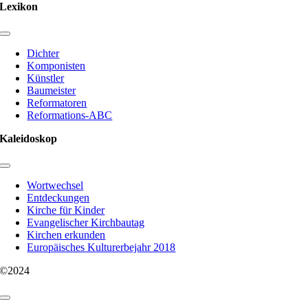
Lexikon
Toggle
Navigation
Dichter
Komponisten
Künstler
Baumeister
Reformatoren
Reformations-ABC
Kaleidoskop
Toggle
Navigation
Wortwechsel
Entdeckungen
Kirche für Kinder
Evangelischer Kirchbautag
Kirchen erkunden
Europäisches Kulturerbejahr 2018
©2024
Toggle