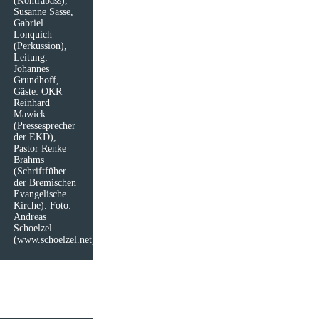
(Kontrabass),
Susanne Sasse,
Gabriel
Lonquich
(Perkussion),
Leitung:
Johannes
Grundhoff,
Gäste: OKR
Reinhard
Mawick
(Pressesprecher
der EKD),
Pastor Renke
Brahms
(Schriftfüher
der Bremischen
Evangelische
Kirche). Foto:
Andreas
Schoelzel
(www.schoelzel.net)