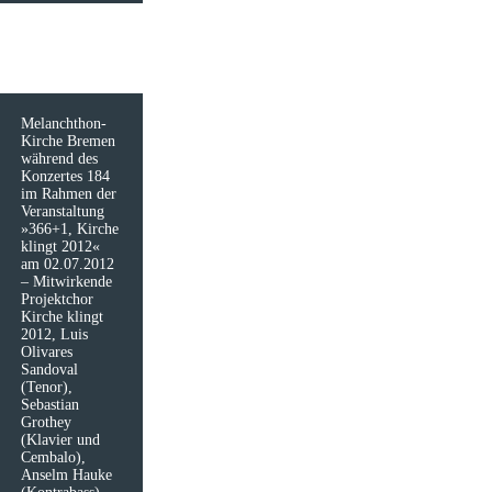
Melanchthon-
Kirche Bremen
während des
Konzertes 184
im Rahmen der
Veranstaltung
»366+1, Kirche
klingt 2012«
am 02.07.2012
– Mitwirkende
Projektchor
Kirche klingt
2012, Luis
Olivares
Sandoval
(Tenor),
Sebastian
Grothey
(Klavier und
Cembalo),
Anselm Hauke