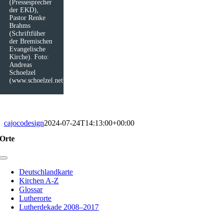
(Pressesprecher
der EKD),
Pastor Renke
Brahms
(Schriftfüher
der Bremischen
Evangelische
Kirche). Foto:
Andreas
Schoelzel
(www.schoelzel.net)
cajocodesign
2024-07-24T14:13:00+00:00
Orte
Toggle
Navigation
Deutschlandkarte
Kirchen A-Z
Glossar
Lutherorte
Lutherdekade 2008–2017