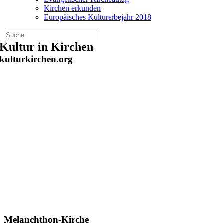
Kirchen erkunden
Europäisches Kulturerbejahr 2018
Zum
Kultur in Kirchen
Inhalt
kulturkirchen.org
springen
Melanchthon-Kirche