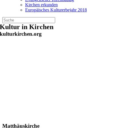
Kirchen erkunden
Europäisches Kulturerbejahr 2018
Zum
Kultur in Kirchen
Inhalt
kulturkirchen.org
springen
Matthäuskirche