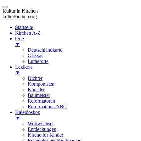
Kultur in Kirchen
kulturkirchen.org
Startseite
Kirchen A-Z
Orte
▼
Deutschlandkarte
Glossar
Lutherorte
Lexikon
▼
Dichter
Komponisten
Künstler
Baumeister
Reformatoren
Reformations-ABC
Kaleidoskop
▼
Wortwechsel
Entdeckungen
Kirche für Kinder
Evangelischer Kirchbautag