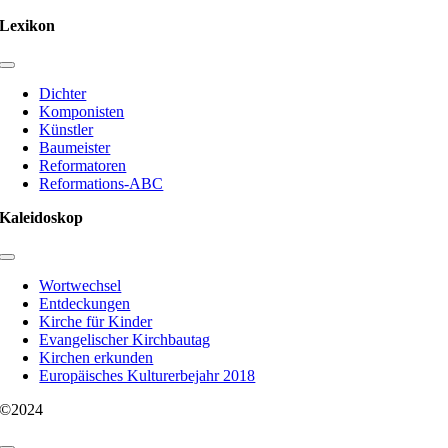
Lexikon
Toggle
Navigation
Dichter
Komponisten
Künstler
Baumeister
Reformatoren
Reformations-ABC
Kaleidoskop
Toggle
Navigation
Wortwechsel
Entdeckungen
Kirche für Kinder
Evangelischer Kirchbautag
Kirchen erkunden
Europäisches Kulturerbejahr 2018
©2024