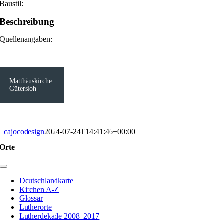
Baustil:
Beschreibung
Quellenangaben:
Matthäuskirche
Gütersloh
cajocodesign
2024-07-24T14:41:46+00:00
Orte
Toggle
Navigation
Deutschlandkarte
Kirchen A-Z
Glossar
Lutherorte
Lutherdekade 2008–2017