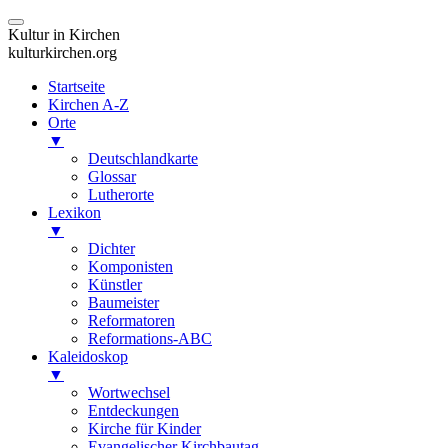
Kultur in Kirchen
kulturkirchen.org
Startseite
Kirchen A-Z
Orte
▼
Deutschlandkarte
Glossar
Lutherorte
Lexikon
▼
Dichter
Komponisten
Künstler
Baumeister
Reformatoren
Reformations-ABC
Kaleidoskop
▼
Wortwechsel
Entdeckungen
Kirche für Kinder
Evangelischer Kirchbautag