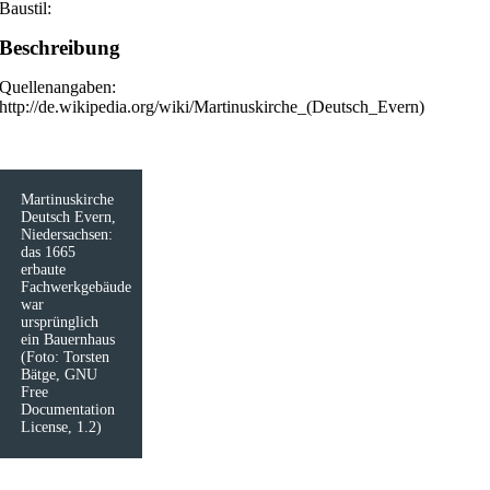
Baustil:
Beschreibung
Quellenangaben:
http://de.wikipedia.org/wiki/Martinuskirche_(Deutsch_Evern)
Martinuskirche
Deutsch Evern,
Niedersachsen:
das 1665
erbaute
Fachwerkgebäude
war
ursprünglich
ein Bauernhaus
(Foto: Torsten
Bätge, GNU
Free
Documentation
License, 1.2)