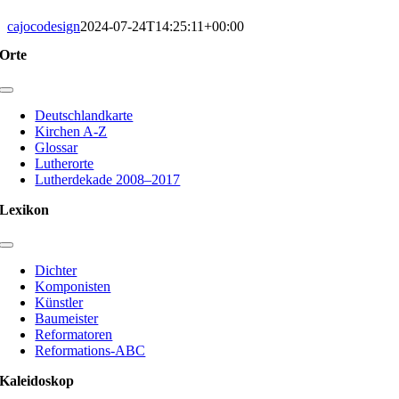
cajocodesign
2024-07-24T14:25:11+00:00
Orte
Toggle
Navigation
Deutschlandkarte
Kirchen A-Z
Glossar
Lutherorte
Lutherdekade 2008–2017
Lexikon
Toggle
Navigation
Dichter
Komponisten
Künstler
Baumeister
Reformatoren
Reformations-ABC
Kaleidoskop