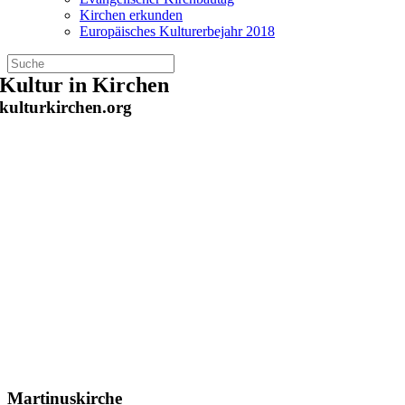
Kirchen erkunden
Europäisches Kulturerbejahr 2018
Zum
Kultur in Kirchen
Inhalt
kulturkirchen.org
springen
Martinuskirche