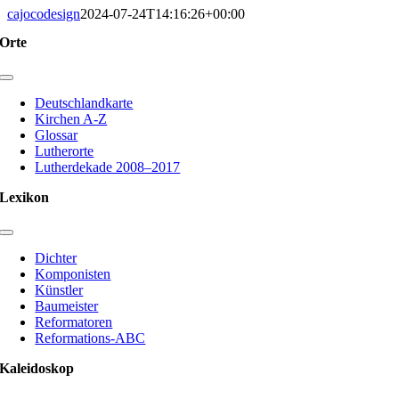
cajocodesign
2024-07-24T14:16:26+00:00
Orte
Toggle
Navigation
Deutschlandkarte
Kirchen A-Z
Glossar
Lutherorte
Lutherdekade 2008–2017
Lexikon
Toggle
Navigation
Dichter
Komponisten
Künstler
Baumeister
Reformatoren
Reformations-ABC
Kaleidoskop