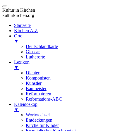
Kultur in Kirchen
kulturkirchen.org
Startseite
Kirchen A-Z
Orte
▼
Deutschlandkarte
Glossar
Lutherorte
Lexikon
▼
Dichter
Komponisten
Künstler
Baumeister
Reformatoren
Reformations-ABC
Kaleidoskop
▼
Wortwechsel
Entdeckungen
Kirche für Kinder
Evangelischer Kirchbautag