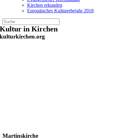
Kirchen erkunden
Europäisches Kulturerbejahr 2018
Zum
Kultur in Kirchen
Inhalt
kulturkirchen.org
springen
Martinskirche