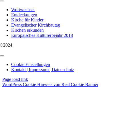
Toggle
Navigation
Wortwechsel
Entdeckungen
Kirche für Kinder
Evangelischer Kirchbautag
Kirchen erkunden
Europäisches Kulturerbejahr 2018
©2024
Toggle
Navigation
Cookie Einstellungen
Kontakt | Impressum | Datenschutz
Page load link
WordPress Cookie Hinweis von Real Cookie Banner
Nach
oben