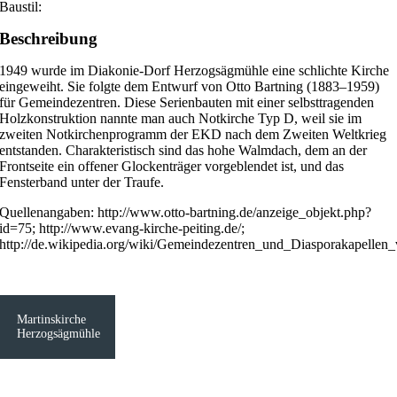
Baustil:
Beschreibung
1949 wurde im Diakonie-Dorf Herzogsägmühle eine schlichte Kirche
eingeweiht. Sie folgte dem Entwurf von Otto Bartning (1883–1959)
für Gemeindezentren. Diese Serienbauten mit einer selbsttragenden
Holzkonstruktion nannte man auch Notkirche Typ D, weil sie im
zweiten Notkirchenprogramm der EKD nach dem Zweiten Weltkrieg
entstanden. Charakteristisch sind das hohe Walmdach, dem an der
Frontseite ein offener Glockenträger vorgeblendet ist, und das
Fensterband unter der Traufe.
Quellenangaben: http://www.otto-bartning.de/anzeige_objekt.php?
id=75; http://www.evang-kirche-peiting.de/;
http://de.wikipedia.org/wiki/Gemeindezentren_und_Diasporakapellen
Martinskirche
Herzogsägmühle