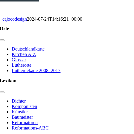
cajocodesign
2024-07-24T14:16:21+00:00
Orte
Toggle
Navigation
Deutschlandkarte
Kirchen A-Z
Glossar
Lutherorte
Lutherdekade 2008–2017
Lexikon
Toggle
Navigation
Dichter
Komponisten
Künstler
Baumeister
Reformatoren
Reformations-ABC