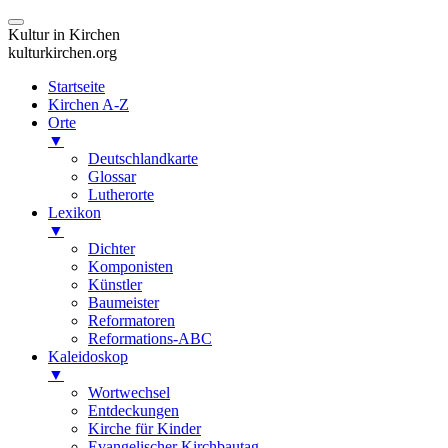
Kultur in Kirchen
kulturkirchen.org
Startseite
Kirchen A-Z
Orte
▼
Deutschlandkarte
Glossar
Lutherorte
Lexikon
▼
Dichter
Komponisten
Künstler
Baumeister
Reformatoren
Reformations-ABC
Kaleidoskop
▼
Wortwechsel
Entdeckungen
Kirche für Kinder
Evangelischer Kirchbautag