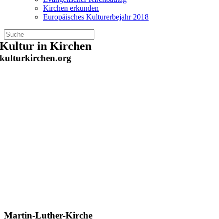
Kirchen erkunden
Europäisches Kulturerbejahr 2018
Zum
Kultur in Kirchen
Inhalt
kulturkirchen.org
springen
Martin-Luther-Kirche