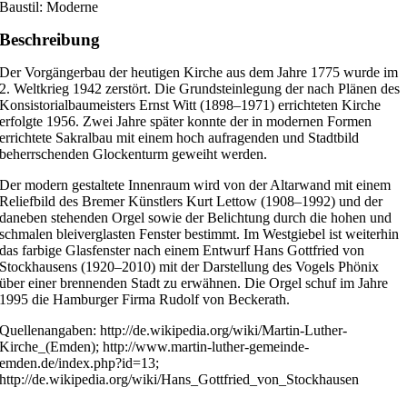
Baustil: Moderne
Beschreibung
Der Vorgängerbau der heutigen Kirche aus dem Jahre 1775 wurde im
2. Weltkrieg 1942 zerstört. Die Grundsteinlegung der nach Plänen des
Konsistorialbaumeisters Ernst Witt (1898–1971) errichteten Kirche
erfolgte 1956. Zwei Jahre später konnte der in modernen Formen
errichtete Sakralbau mit einem hoch aufragenden und Stadtbild
beherrschenden Glockenturm geweiht werden.
Der modern gestaltete Innenraum wird von der Altarwand mit einem
Reliefbild des Bremer Künstlers Kurt Lettow (1908–1992) und der
daneben stehenden Orgel sowie der Belichtung durch die hohen und
schmalen bleiverglasten Fenster bestimmt. Im Westgiebel ist weiterhin
das farbige Glasfenster nach einem Entwurf Hans Gottfried von
Stockhausens (1920–2010) mit der Darstellung des Vogels Phönix
über einer brennenden Stadt zu erwähnen. Die Orgel schuf im Jahre
1995 die Hamburger Firma Rudolf von Beckerath.
Quellenangaben: http://de.wikipedia.org/wiki/Martin-Luther-
Kirche_(Emden); http://www.martin-luther-gemeinde-
emden.de/index.php?id=13;
http://de.wikipedia.org/wiki/Hans_Gottfried_von_Stockhausen