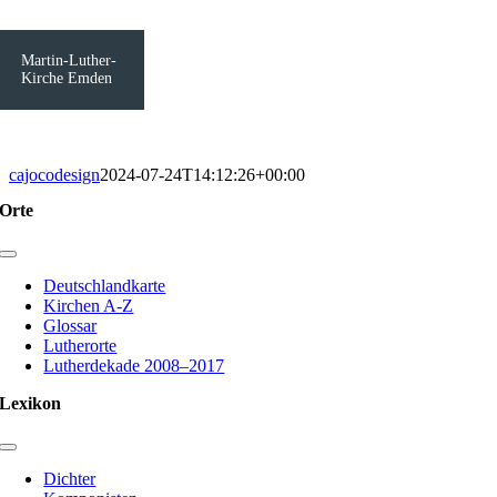
Martin-Luther-
Kirche Emden
cajocodesign
2024-07-24T14:12:26+00:00
Orte
Toggle
Navigation
Deutschlandkarte
Kirchen A-Z
Glossar
Lutherorte
Lutherdekade 2008–2017
Lexikon
Toggle
Navigation
Dichter