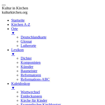
Kultur in Kirchen
kulturkirchen.org
Startseite
Kirchen A-Z
Orte
▼
Deutschlandkarte
Glossar
Lutherorte
Lexikon
▼
Dichter
Komponisten
Künstler
Baumeister
Reformatoren
Reformations-ABC
Kaleidoskop
▼
Wortwechsel
Entdeckungen
Kirche für Kinder
Evangelischer Kirchbautag