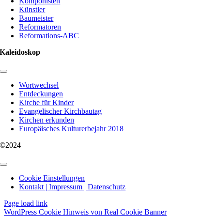
Komponisten
Künstler
Baumeister
Reformatoren
Reformations-ABC
Kaleidoskop
Toggle
Navigation
Wortwechsel
Entdeckungen
Kirche für Kinder
Evangelischer Kirchbautag
Kirchen erkunden
Europäisches Kulturerbejahr 2018
©2024
Toggle
Navigation
Cookie Einstellungen
Kontakt | Impressum | Datenschutz
Page load link
WordPress Cookie Hinweis von Real Cookie Banner