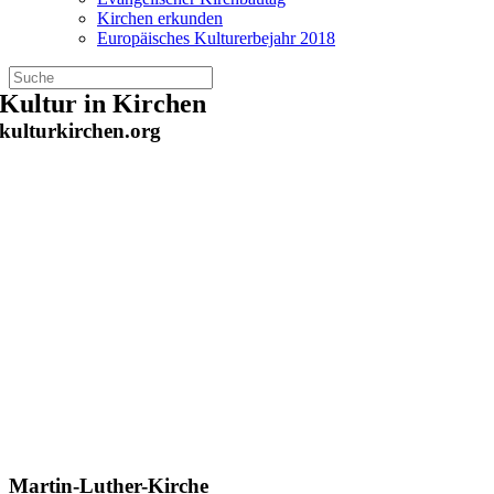
Kirchen erkunden
Europäisches Kulturerbejahr 2018
Zum
Kultur in Kirchen
Inhalt
kulturkirchen.org
springen
Martin-Luther-Kirche