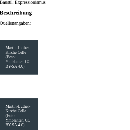
Baustil: Expressionismus
Beschreibung
Quellenangaben:
Martin-Luther-
Kirche Celle
(Foto:
Ymblanter, CC
BY-SA 4.0)
Martin-Luther-
Kirche Celle
(Foto:
Ymblanter, CC
BY-SA 4.0)