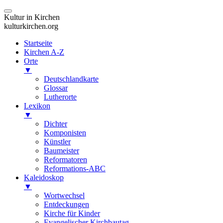
Kultur in Kirchen
kulturkirchen.org
Startseite
Kirchen A-Z
Orte
▼
Deutschlandkarte
Glossar
Lutherorte
Lexikon
▼
Dichter
Komponisten
Künstler
Baumeister
Reformatoren
Reformations-ABC
Kaleidoskop
▼
Wortwechsel
Entdeckungen
Kirche für Kinder
Evangelischer Kirchbautag