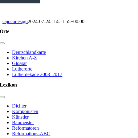
cajocodesign
2024-07-24T14:11:55+00:00
Orte
Toggle
Navigation
Deutschlandkarte
Kirchen A-Z
Glossar
Lutherorte
Lutherdekade 2008–2017
Lexikon
Toggle
Navigation
Dichter
Komponisten
Künstler
Baumeister
Reformatoren
Reformations-ABC