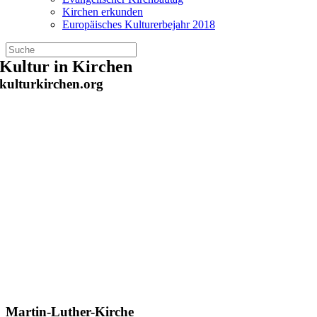
Kirchen erkunden
Europäisches Kulturerbejahr 2018
Zum
Kultur in Kirchen
Inhalt
kulturkirchen.org
springen
Martin-Luther-Kirche