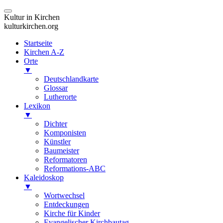
Kultur in Kirchen
kulturkirchen.org
Startseite
Kirchen A-Z
Orte
▼
Deutschlandkarte
Glossar
Lutherorte
Lexikon
▼
Dichter
Komponisten
Künstler
Baumeister
Reformatoren
Reformations-ABC
Kaleidoskop
▼
Wortwechsel
Entdeckungen
Kirche für Kinder
Evangelischer Kirchbautag