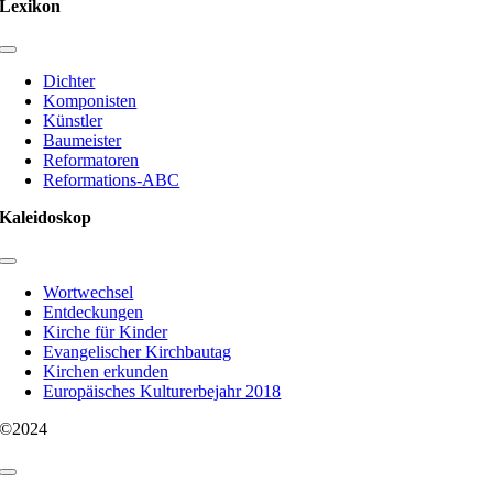
Lexikon
Toggle
Navigation
Dichter
Komponisten
Künstler
Baumeister
Reformatoren
Reformations-ABC
Kaleidoskop
Toggle
Navigation
Wortwechsel
Entdeckungen
Kirche für Kinder
Evangelischer Kirchbautag
Kirchen erkunden
Europäisches Kulturerbejahr 2018
©2024
Toggle