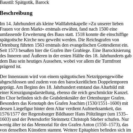
Baustil: Spätgotik, Barock
Beschreibung
Im 14. Jahrhundert als kleine Wallfahrtskapelle »Zu unserer lieben
Frauen vor dem Markt« erstmals erwähnt, fand nach 1500 eine
umfassende Erweiterung des Baus statt. 1518 konnte die einschiffige
spätgotische Kirche neu geweiht werden. Die Reichsgrafen von
Ortenburg führten 1563 erstmals den evangelischen Gottesdienst ein.
Seit 1573 besaßen hier die Grafen ihre Grablege. Eine Barockisierung
des Inneren und Äußeren in der ersten Hälfte des 18. Jahrhunderts gab
dem Bau sein heutiges Aussehen, wobei vor allem die Turmfront
prägend ist.
Der Innenraum wird von einem spätgotischen Netzrippengewölbe
abgeschlossen und zudem von den barockzeitlichen Doppelemporen
geprägt. Am Beginn des 18. Jahrhundert entstand das Altarbild mit
einer Kreuzigungsdarstellung, ebenso die reich geschmückte Kanzel.
Im Chor befinden sich die Grabdenkmäler der Ortenburger Grafen.
Besonders das Kenotaph des Grafen Joachim (1530/1551–1600) mit
dessen Liegefigur hinter dem Altar verdient Aufmerksamkeit, das
1576/1577 der Regensburger Bildhauer Hans Pöltzlinger (um 1535–
1603) und der Petersdorfer Steinmetz Christoph Stieber schufen. Nur
wenig älter ist das Memorial für den Grafen Anton (1550–1573), das
von denselben Künstlern stammt. Weitere Epitaphien befinden sich im