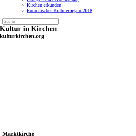
Kirchen erkunden
Europäisches Kulturerbejahr 2018
Zum
Kultur in Kirchen
Inhalt
kulturkirchen.org
springen
Marktkirche