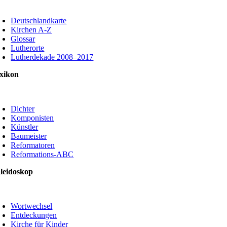
oggle
avigation
Deutschlandkarte
Kirchen A-Z
Glossar
Lutherorte
Lutherdekade 2008–2017
xikon
oggle
avigation
Dichter
Komponisten
Künstler
Baumeister
Reformatoren
Reformations-ABC
leidoskop
oggle
avigation
Wortwechsel
Entdeckungen
Kirche für Kinder