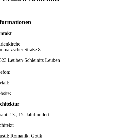
formationen
ntakt
rienkirche
mmatzscher Straße 8
623 Leuben-Schleinitz Leuben
lefon:
Mail:
bsite:
chitektur
baut: 13., 15. Jahrhundert
chitekt:
ustil: Romanik, Gotik