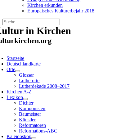
Kirchen erkunden
Europäisches Kulturerbejahr 2018
Zum
ultur in Kirchen
Inhalt
springen
ulturkirchen.org
oggle
avigation
Startseite
Deutschlandkarte
Orte
Glossar
Lutherorte
Lutherdekade 2008–2017
Kirchen A-Z
Lexikon
Dichter
Komponisten
Baumeister
Künstler
Reformatoren
Reformations-ABC
Kaleidoskop