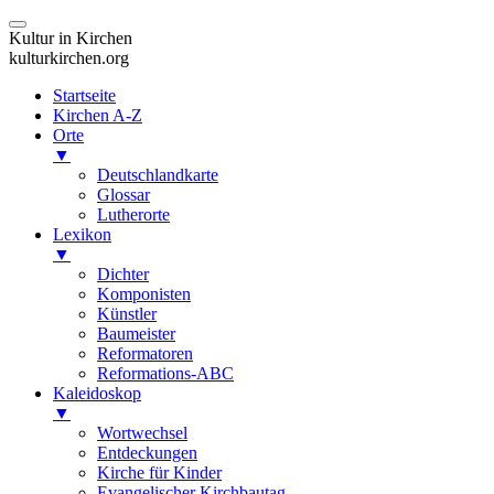
Kultur in Kirchen
kulturkirchen.org
Startseite
Kirchen A-Z
Orte
▼
Deutschlandkarte
Glossar
Lutherorte
Lexikon
▼
Dichter
Komponisten
Künstler
Baumeister
Reformatoren
Reformations-ABC
Kaleidoskop
▼
Wortwechsel
Entdeckungen
Kirche für Kinder
Evangelischer Kirchbautag