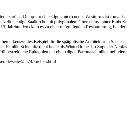
derts zurück. Der querrechteckige Unterbau des Westturms ist romani
itz die heutige Saalkirche mit polygonalem Chorschluss unter Einbezi
 Jahrhunderts kam es zu einer tiefgreifenden Restaurierung, bei der 
n bemerkenswertes Beispiel für die spätgotische Architektur in Sachse
der Familie Schleinitz dient heute als Winterkirche. Im Zuge der Neuf
rühneuzeitliche Epitaphien der ehemaligen Patronatsfamilien befinden
ben.de/seite/55474/kirchen.html