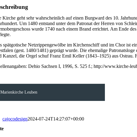
schreibung
e Kirche geht sehr wahrscheinlich auf einen Burgward des 10. Jahrhun
hrhundert. Um 1480 entstand unter dem Patronat der Herren von Schlein
rmobergeschoss wurde 1740 nach einem Brand errichtet. Am Ende des 19.
legte.
s spätgotische Netzrippengewölbe im Kirchenschiff und im Chor ist ei
stfalen (gest. 1480/1481) geprägt wurde. Die ehemalige Patronatsloge 
d Kanzel, die Orgel schuf Franz Emil Keller (1843–1925) aus Ostrau. F
ellenangaben: Dehio Sachsen I, 1996, S. 525 f.; http://www.kirche-leu
Marienkirche Leuben
cajocodesign
2024-07-24T14:27:07+00:00
te