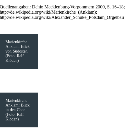
Quellenangaben: Dehio Mecklenburg-Vorpommern 2000, S. 16–18;
http://de.wikipedia.org/wiki/Marienkirche_(Anklam);
http://de.wikipedia.org/wiki/Alexander_Schuke_Potsdam_Orgelbau
Marienkirche
Anklam: Blick
von Südosten
(Foto: Ralf
Klöden)
Marienkirche
Anklam: Blick
in den Chor
(Foto: Ralf
Klöden)