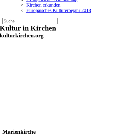
Kirchen erkunden
Europäisches Kulturerbejahr 2018
Zum
Kultur in Kirchen
Inhalt
kulturkirchen.org
springen
Marienkirche