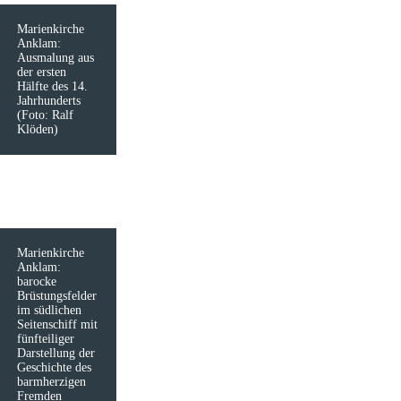
Marienkirche
Anklam:
Ausmalung aus
der ersten
Hälfte des 14.
Jahrhunderts
(Foto: Ralf
Klöden)
Marienkirche
Anklam:
barocke
Brüstungsfelder
im südlichen
Seitenschiff mit
fünfteiliger
Darstellung der
Geschichte des
barmherzigen
Fremden