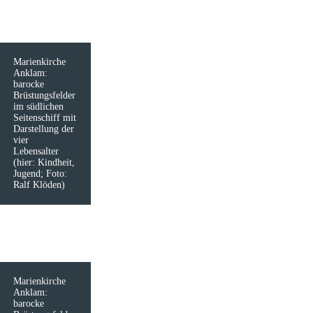
Marienkirche
Anklam:
barocke
Brüstungsfelder
im südlichen
Seitenschiff mit
Darstellung der
vier
Lebensalter
(hier: Kindheit,
Jugend; Foto:
Ralf Klöden)
Marienkirche
Anklam:
barocke