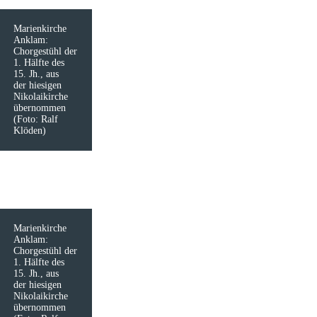
Marienkirche
Anklam:
Chorgestühl der
1. Hälfte des
15. Jh., aus
der ­hiesi­gen
Nikolaikirche
übernommen
(Foto: Ralf
Klöden)
Marienkirche
Anklam:
Chorgestühl der
1. Hälfte des
15. Jh., aus
der ­hiesi­gen
Nikolaikirche
übernommen