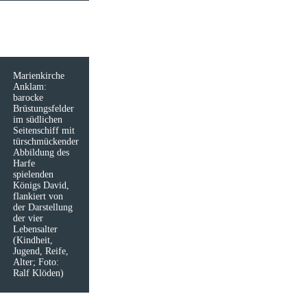
Marienkirche
Anklam:
barocke
Brüstungsfelder
im südlichen
Seitenschiff mit
türschmückender
Abbildung des
Harfe
spielenden
Königs David,
flankiert von
der Darstellung
der vier
Lebensalter
(Kindheit,
Jugend, Reife,
Alter; Foto:
Ralf Klöden)