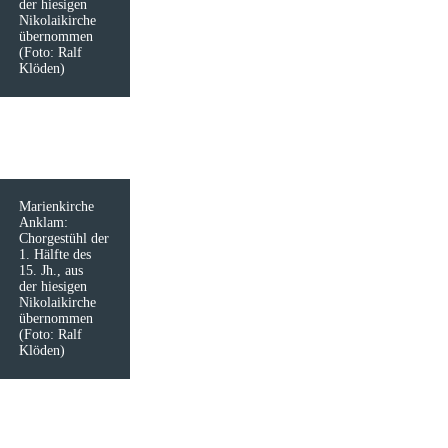
der ­hiesi­gen
Nikolaikirche
übernommen
(Foto: Ralf
Klöden)
Marienkirche
Anklam:
Chorgestühl der
1. Hälfte des
15. Jh., aus
der ­hiesi­gen
Nikolaikirche
übernommen
(Foto: Ralf
Klöden)