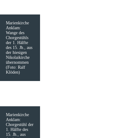
Marienkirche
Anklam:
Wange des
Chorgestühls
der 1. Hälfte
des 15. Jh., aus
der ­hiesi­gen
Nikolaikirche
übernommen
(Foto: Ralf
Klöden)
Marienkirche
Anklam:
Chorgestühl der
1. Hälfte des
15. Jh., aus