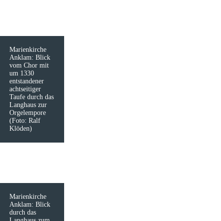
Marienkirche
Anklam: Blick
vom Chor mit
um 1330
entstandener
achtseitiger
Taufe durch das
Langhaus zur
Orgelempore
(Foto: Ralf
Klöden)
Marienkirche
Anklam: Blick
durch das
Langhaus zum