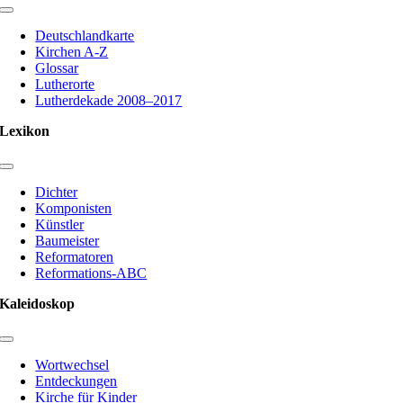
Toggle
Navigation
Deutschlandkarte
Kirchen A-Z
Glossar
Lutherorte
Lutherdekade 2008–2017
Lexikon
Toggle
Navigation
Dichter
Komponisten
Künstler
Baumeister
Reformatoren
Reformations-ABC
Kaleidoskop
Toggle
Navigation
Wortwechsel
Entdeckungen
Kirche für Kinder