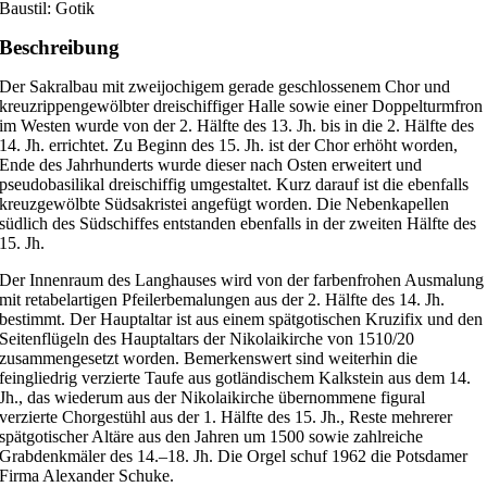
Baustil: Gotik
Beschreibung
Der Sakralbau mit zweijochigem gerade geschlossenem Chor und
kreuzrippengewölbter dreischiffiger Halle sowie einer Doppelturmfron
im Westen wurde von der 2. Hälfte des 13. Jh. bis in die 2. Hälfte des
14. Jh. errichtet. Zu Beginn des 15. Jh. ist der Chor erhöht worden,
Ende des Jahrhunderts wurde dieser nach Osten erweitert und
pseudobasilikal dreischiffig umgestaltet. Kurz darauf ist die ebenfalls
kreuzgewölbte Südsakristei angefügt worden. Die Nebenkapellen
südlich des Südschiffes entstanden ebenfalls in der zweiten Hälfte des
15. Jh.
Der Innenraum des Langhauses wird von der farbenfrohen Ausmalung
mit retabelartigen Pfeilerbemalungen aus der 2. Hälfte des 14. Jh.
bestimmt. Der Hauptaltar ist aus einem spätgotischen Kruzifix und den
Seitenflügeln des Hauptaltars der Nikolaikirche von 1510/20
zusammengesetzt worden. Bemerkenswert sind weiterhin die
feingliedrig verzierte Taufe aus gotländischem Kalkstein aus dem 14.
Jh., das wiederum aus der Nikolaikirche übernommene figural
verzierte Chorgestühl aus der 1. Hälfte des 15. Jh., Reste mehrerer
spätgotischer Altäre aus den Jahren um 1500 sowie zahlreiche
Grabdenkmäler des 14.–18. Jh. Die Orgel schuf 1962 die Potsdamer
Firma Alexander Schuke.