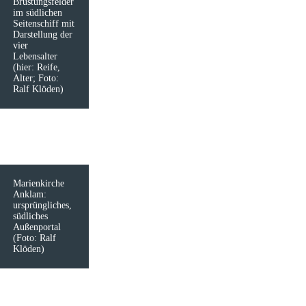
Brüstungsfelder
im südlichen
Seitenschiff mit
Darstellung der
vier
Lebensalter
(hier: Reife,
Alter; Foto:
Ralf Klöden)
Marienkirche
Anklam:
ursprüngliches,
südliches
Außenportal
(Foto: Ralf
Klöden)