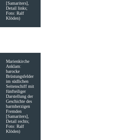
[Samariters],
Detail links;
Foto: Ralf
Klöden)
Marienkirche
Anklam:
barocke
Brüstungsfelder
im südlichen
Seitenschiff mit
fünfteiliger
Darstellung der
Geschichte des
barmherzigen
Fremden
[Samariters],
Detail rechts;
Foto: Ralf
Klöden)