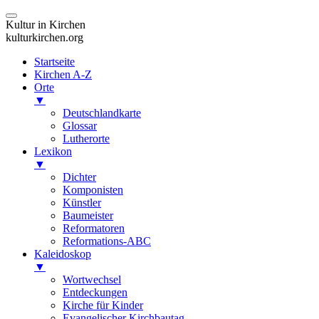
Kultur in Kirchen
kulturkirchen.org
Startseite
Kirchen A-Z
Orte
▼
Deutschlandkarte
Glossar
Lutherorte
Lexikon
▼
Dichter
Komponisten
Künstler
Baumeister
Reformatoren
Reformations-ABC
Kaleidoskop
▼
Wortwechsel
Entdeckungen
Kirche für Kinder
Evangelischer Kirchbautag