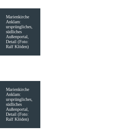
Marienkirche
Anklam:
ursprüngliches,
südliches
Außenportal,
Detail (Foto:
Ralf Klöden)
Marienkirche
Anklam:
ursprüngliches,
südliches
Außenportal,
Detail (Foto:
Ralf Klöden)