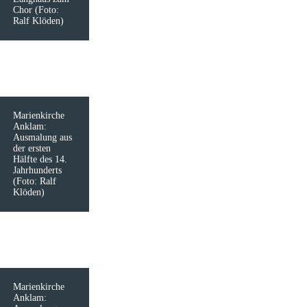
Chor (Foto:
Ralf Klöden)
Marienkirche
Anklam:
Ausmalung aus
der ersten
Hälfte des 14.
Jahrhunderts
(Foto: Ralf
Klöden)
Marienkirche
Anklam: