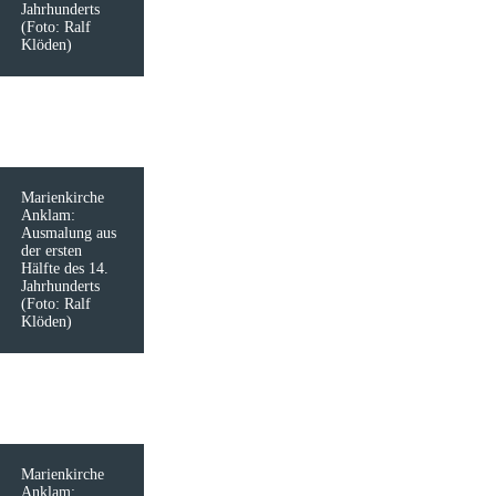
Jahrhunderts
(Foto: Ralf
Klöden)
Marienkirche
Anklam:
Ausmalung aus
der ersten
Hälfte des 14.
Jahrhunderts
(Foto: Ralf
Klöden)
Marienkirche
Anklam: