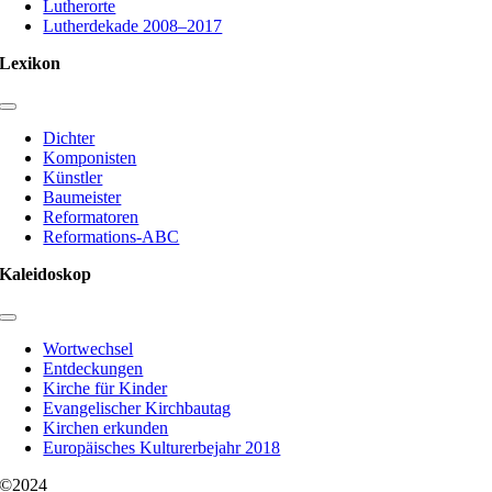
Lutherorte
Lutherdekade 2008–2017
Lexikon
Toggle
Navigation
Dichter
Komponisten
Künstler
Baumeister
Reformatoren
Reformations-ABC
Kaleidoskop
Toggle
Navigation
Wortwechsel
Entdeckungen
Kirche für Kinder
Evangelischer Kirchbautag
Kirchen erkunden
Europäisches Kulturerbejahr 2018
©2024