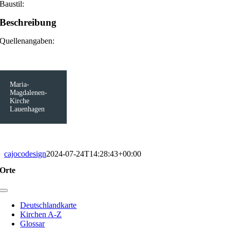
Baustil:
Beschreibung
Quellenangaben:
Maria-
Magdalenen-
Kirche
Lauenhagen
cajocodesign
2024-07-24T14:28:43+00:00
Orte
Toggle
Navigation
Deutschlandkarte
Kirchen A-Z
Glossar