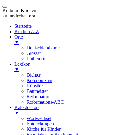
Kultur in Kirchen
kulturkirchen.org
Startseite
Kirchen A-Z
Orte
▼
Deutschlandkarte
Glossar
Lutherorte
Lexikon
▼
Dichter
Komponisten
Künstler
Baumeister
Reformatoren
Reformations-ABC
Kaleidoskop
▼
Wortwechsel
Entdeckungen
Kirche für Kinder
Evangelischer Kirchbautag