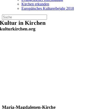
Kirchen erkunden
Europäisches Kulturerbejahr 2018
Zum
Kultur in Kirchen
Inhalt
kulturkirchen.org
springen
Maria-Magdalenen-Kirche