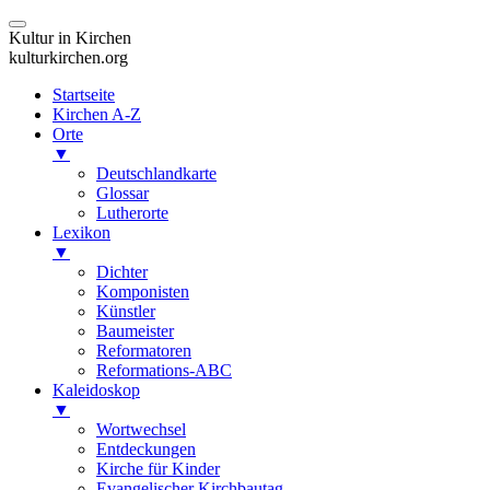
Kultur in Kirchen
kulturkirchen.org
Startseite
Kirchen A-Z
Orte
▼
Deutschlandkarte
Glossar
Lutherorte
Lexikon
▼
Dichter
Komponisten
Künstler
Baumeister
Reformatoren
Reformations-ABC
Kaleidoskop
▼
Wortwechsel
Entdeckungen
Kirche für Kinder
Evangelischer Kirchbautag