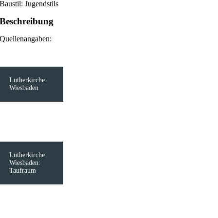
Baustil: Jugendstils
Beschreibung
Quellenangaben:
Lutherkirche
Wiesbaden
Lutherkirche
Wiesbaden:
Taufraum