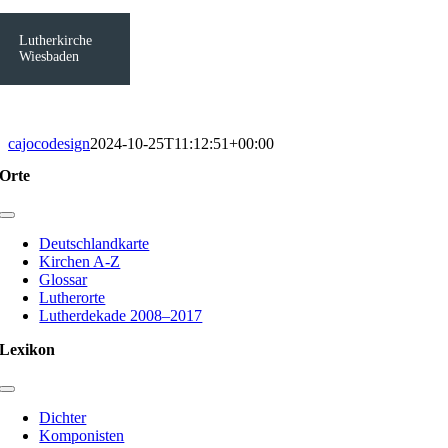
Lutherkirche
Wiesbaden
cajocodesign
2024-10-25T11:12:51+00:00
Orte
Toggle
Navigation
Deutschlandkarte
Kirchen A-Z
Glossar
Lutherorte
Lutherdekade 2008–2017
Lexikon
Toggle
Navigation
Dichter
Komponisten