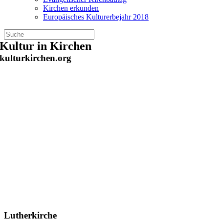
Kirchen erkunden
Europäisches Kulturerbejahr 2018
Zum
Kultur in Kirchen
Inhalt
kulturkirchen.org
springen
Lutherkirche