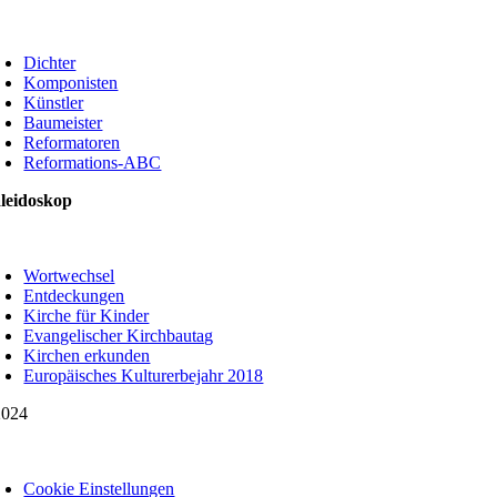
oggle
avigation
Dichter
Komponisten
Künstler
Baumeister
Reformatoren
Reformations-ABC
leidoskop
oggle
avigation
Wortwechsel
Entdeckungen
Kirche für Kinder
Evangelischer Kirchbautag
Kirchen erkunden
Europäisches Kulturerbejahr 2018
024
oggle
avigation
Cookie Einstellungen