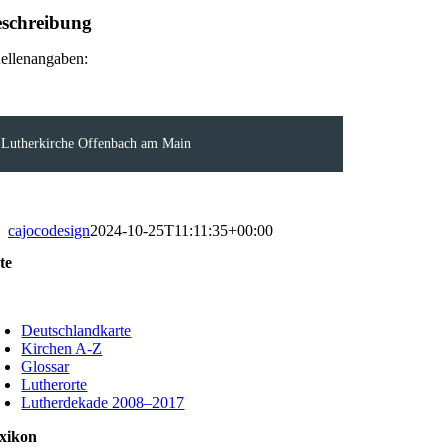
schreibung
ellenangaben:
Lutherkirche Offenbach am Main
cajocodesign
2024-10-25T11:11:35+00:00
te
oggle
avigation
Deutschlandkarte
Kirchen A-Z
Glossar
Lutherorte
Lutherdekade 2008–2017
xikon