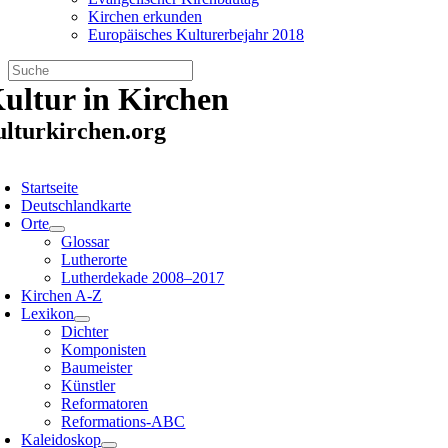
Kirchen erkunden
Europäisches Kulturerbejahr 2018
Zum
ultur in Kirchen
Inhalt
springen
ulturkirchen.org
oggle
avigation
Startseite
Deutschlandkarte
Orte
Glossar
Lutherorte
Lutherdekade 2008–2017
Kirchen A-Z
Lexikon
Dichter
Komponisten
Baumeister
Künstler
Reformatoren
Reformations-ABC
Kaleidoskop