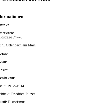
formationen
ntakt
therkirche
ldstraße 74–76
071 Offenbach am Main
lefon:
Mail:
bsite:
chitektur
baut: 1912–1914
chitekt: Friedrich Pützer
ustil: Historismus