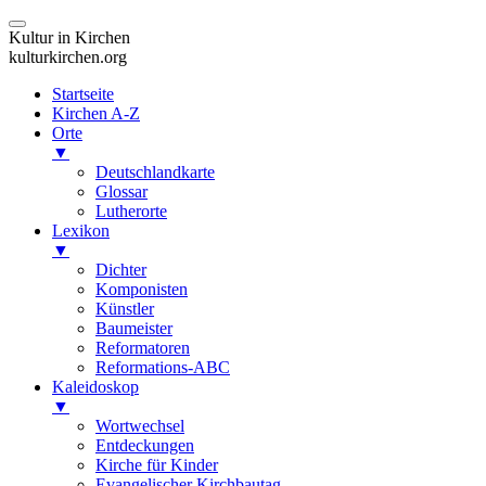
Kultur in Kirchen
kulturkirchen.org
Startseite
Kirchen A-Z
Orte
▼
Deutschlandkarte
Glossar
Lutherorte
Lexikon
▼
Dichter
Komponisten
Künstler
Baumeister
Reformatoren
Reformations-ABC
Kaleidoskop
▼
Wortwechsel
Entdeckungen
Kirche für Kinder
Evangelischer Kirchbautag