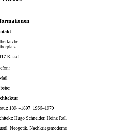
formationen
ntakt
therkirche
therplatz
117 Kassel
lefon:
Mail:
bsite:
chitektur
baut: 1894–1897, 1966–1970
chitekt: Hugo Schneider, Heinz Rall
ustil: Neogotik, Nachkriegsmoderne