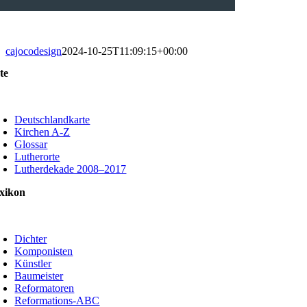
cajocodesign
2024-10-25T11:09:15+00:00
te
oggle
avigation
Deutschlandkarte
Kirchen A-Z
Glossar
Lutherorte
Lutherdekade 2008–2017
xikon
oggle
avigation
Dichter
Komponisten
Künstler
Baumeister
Reformatoren
Reformations-ABC