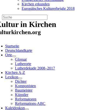
Kirchen erkunden
Europäisches Kulturerbejahr 2018
Zum
ultur in Kirchen
Inhalt
springen
ulturkirchen.org
oggle
avigation
Startseite
Deutschlandkarte
Orte
Glossar
Lutherorte
Lutherdekade 2008–2017
Kirchen A-Z
Lexikon
Dichter
Komponisten
Baumeister
Künstler
Reformatoren
Reformations-ABC
Kaleidoskop