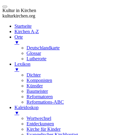
Kultur in Kirchen
kulturkirchen.org
Startseite
Kirchen A-Z
Orte
▼
Deutschlandkarte
Glossar
Lutherorte
Lexikon
▼
Dichter
Komponisten
Künstler
Baumeister
Reformatoren
Reformations-ABC
Kaleidoskop
▼
Wortwechsel
Entdeckungen
Kirche für Kinder
Evangelischer Kirchbautag