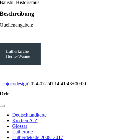
Baustil: Historismus
Beschreibung
Quellenangaben:
Lutherkirche
Herne-Wanne
cajocodesign
2024-07-24T14:41:43+00:00
Orte
Toggle
Navigation
Deutschlandkarte
Kirchen A-Z
Glossar
Lutherorte
Lutherdekade 2008–2017