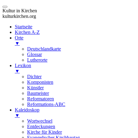
Kultur in Kirchen
kulturkirchen.org
Startseite
Kirchen A-Z
Orte
▼
Deutschlandkarte
Glossar
Lutherorte
Lexikon
▼
Dichter
Komponisten
Künstler
Baumeister
Reformatoren
Reformations-ABC
Kaleidoskop
▼
Wortwechsel
Entdeckungen
Kirche für Kinder
Evangelischer Kirchbautag