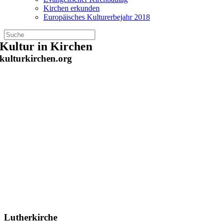
Kirchen erkunden
Europäisches Kulturerbejahr 2018
Zum
Kultur in Kirchen
Inhalt
kulturkirchen.org
springen
Lutherkirche