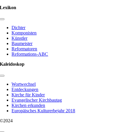
Lexikon
Toggle
Navigation
Dichter
Komponisten
Künstler
Baumeister
Reformatoren
Reformations-ABC
Kaleidoskop
Toggle
Navigation
Wortwechsel
Entdeckungen
Kirche für Kinder
Evangelischer Kirchbautag
Kirchen erkunden
Europäisches Kulturerbejahr 2018
©2024