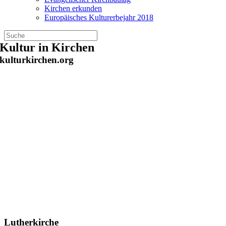
Kirchen erkunden
Europäisches Kulturerbejahr 2018
Zum
Kultur in Kirchen
Inhalt
kulturkirchen.org
springen
Lutherkirche