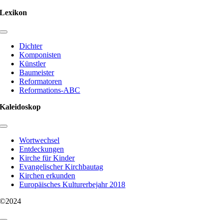
Lexikon
Toggle
Navigation
Dichter
Komponisten
Künstler
Baumeister
Reformatoren
Reformations-ABC
Kaleidoskop
Toggle
Navigation
Wortwechsel
Entdeckungen
Kirche für Kinder
Evangelischer Kirchbautag
Kirchen erkunden
Europäisches Kulturerbejahr 2018
©2024