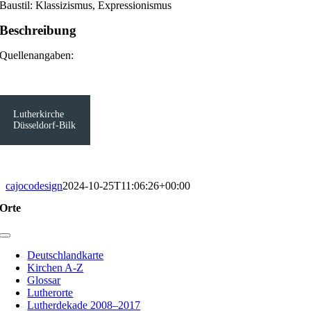
Baustil: Klassizismus, Expressionismus
Beschreibung
Quellenangaben:
Lutherkirche
Düsseldorf-Bilk
cajocodesign
2024-10-25T11:06:26+00:00
Orte
Toggle
Navigation
Deutschlandkarte
Kirchen A-Z
Glossar
Lutherorte
Lutherdekade 2008–2017