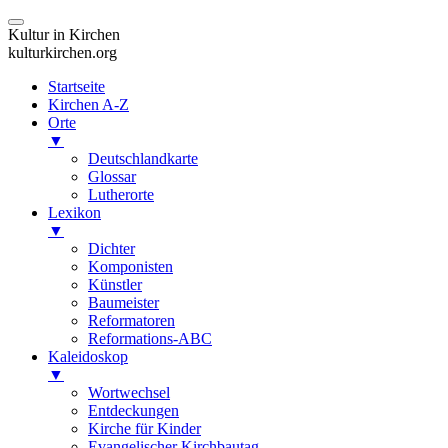
Kultur in Kirchen
kulturkirchen.org
Startseite
Kirchen A-Z
Orte
▼
Deutschlandkarte
Glossar
Lutherorte
Lexikon
▼
Dichter
Komponisten
Künstler
Baumeister
Reformatoren
Reformations-ABC
Kaleidoskop
▼
Wortwechsel
Entdeckungen
Kirche für Kinder
Evangelischer Kirchbautag