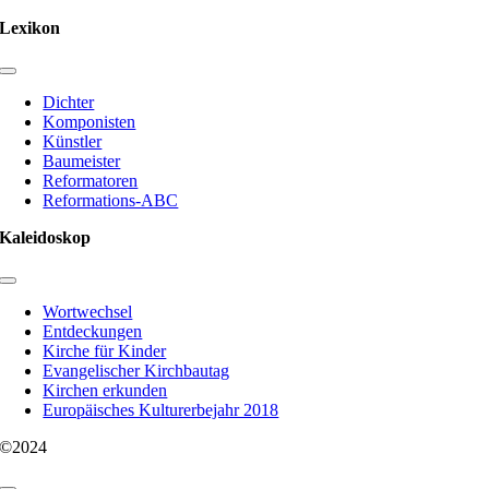
Lexikon
Toggle
Navigation
Dichter
Komponisten
Künstler
Baumeister
Reformatoren
Reformations-ABC
Kaleidoskop
Toggle
Navigation
Wortwechsel
Entdeckungen
Kirche für Kinder
Evangelischer Kirchbautag
Kirchen erkunden
Europäisches Kulturerbejahr 2018
©2024