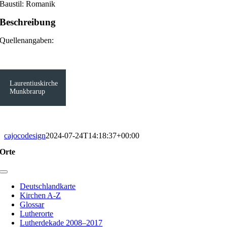
Baustil: Romanik
Beschreibung
Quellenangaben:
Laurentiuskirche
Munkbrarup
cajocodesign
2024-07-24T14:18:37+00:00
Orte
Toggle
Navigation
Deutschlandkarte
Kirchen A-Z
Glossar
Lutherorte
Lutherdekade 2008–2017