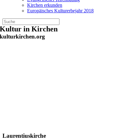
Kirchen erkunden
Europäisches Kulturerbejahr 2018
Zum
Kultur in Kirchen
Inhalt
kulturkirchen.org
springen
Laurentiuskirche