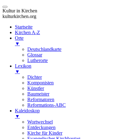
Kultur in Kirchen
kulturkirchen.org
Startseite
Kirchen A-Z
Orte
▼
Deutschlandkarte
Glossar
Lutherorte
Lexikon
▼
Dichter
Komponisten
Künstler
Baumeister
Reformatoren
Reformations-ABC
Kaleidoskop
▼
Wortwechsel
Entdeckungen
Kirche für Kinder
Evangelischer Kirchbautag