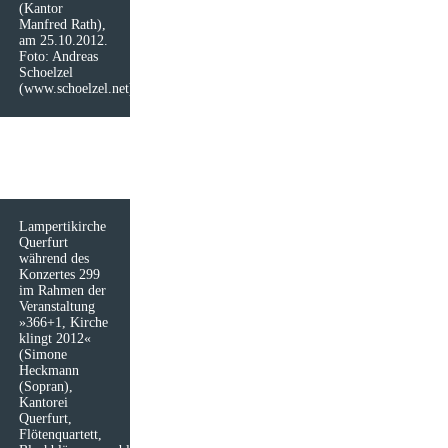
(Kantor
Manfred Rath),
am 25.10.2012.
Foto: Andreas
Schoelzel
(www.schoelzel.net)
Lampertikirche
Querfurt
während des
Konzertes 299
im Rahmen der
Veranstaltung
»366+1, Kirche
klingt 2012«
(Simone
Heckmann
(Sopran),
Kantorei
Querfurt,
Flötenquartett,