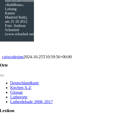
Blechbläserensemble
»RathBrass«,
Leitung:
Kantor
Manfred Rath),
am 25.10.2012.
Foto: Andreas
Schoelzel
(www.schoelzel.net)
cajocodesign
2024-10-25T10:59:56+00:00
Orte
Toggle
Navigation
Deutschlandkarte
Kirchen A-Z
Glossar
Lutherorte
Lutherdekade 2008–2017
Lexikon