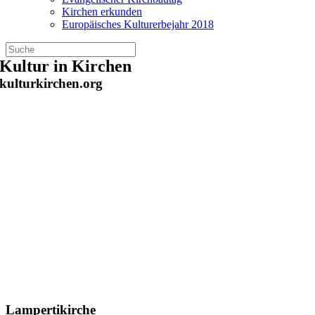
Kirchen erkunden
Europäisches Kulturerbejahr 2018
Zum
Kultur in Kirchen
Inhalt
kulturkirchen.org
springen
Lampertikirche