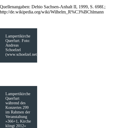
Quellenangaben: Dehio Sachsen-Anhalt II, 1999, S. 698f.;
http://de.wikipedia.org/wiki/Wilhelm_R%C3%BChlmann
Lampertikirche
Querfurt. Foto:
Andreas
Schoelzel
(www.schoelzel.net)
Lampertikirche
Querfurt
während des
Konzertes 299
im Rahmen der
Veranstaltung
»366+1, Kirche
klingt 2012«