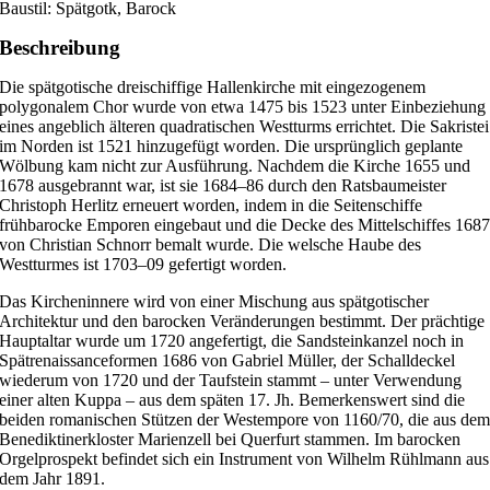
Baustil: Spätgotk, Barock
Beschreibung
Die spätgotische dreischiffige Hallenkirche mit eingezogenem
polygonalem Chor wurde von etwa 1475 bis 1523 unter Einbeziehung
eines angeblich älteren quadratischen Westturms errichtet. Die Sakristei
im Norden ist 1521 hinzugefügt worden. Die ursprünglich geplante
Wölbung kam nicht zur Ausführung. Nachdem die Kirche 1655 und
1678 ausgebrannt war, ist sie 1684–86 durch den Ratsbaumeister
Christoph Herlitz erneuert worden, indem in die Seitenschiffe
frühbarocke Emporen eingebaut und die Decke des Mittelschiffes 168
von Christian Schnorr bemalt wurde. Die welsche Haube des
Westturmes ist 1703–09 gefertigt worden.
Das Kircheninnere wird von einer Mischung aus spätgotischer
Architektur und den barocken Veränderungen bestimmt. Der prächtige
Hauptaltar wurde um 1720 angefertigt, die Sandsteinkanzel noch in
Spätrenaissanceformen 1686 von Gabriel Müller, der Schalldeckel
wiederum von 1720 und der Taufstein stammt – unter Verwendung
einer alten Kuppa – aus dem späten 17. Jh. Bemerkenswert sind die
beiden romanischen Stützen der Westempore von 1160/70, die aus de
Benediktinerkloster Marienzell bei Querfurt stammen. Im barocken
Orgelprospekt befindet sich ein Instrument von Wilhelm Rühlmann aus
dem Jahr 1891.