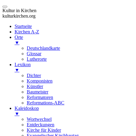
Kultur in Kirchen
kulturkirchen.org
Startseite
Kirchen A-Z
Orte
▼
Deutschlandkarte
Glossar
Lutherorte
Lexikon
▼
Dichter
Komponisten
Künstler
Baumeister
Reformatoren
Reformations-ABC
Kaleidoskop
▼
Wortwechsel
Entdeckungen
Kirche für Kinder
Evangelischer Kirchbautag