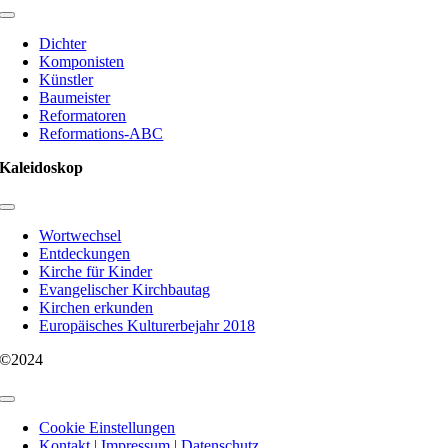
Toggle
Navigation
Dichter
Komponisten
Künstler
Baumeister
Reformatoren
Reformations-ABC
Kaleidoskop
Toggle
Navigation
Wortwechsel
Entdeckungen
Kirche für Kinder
Evangelischer Kirchbautag
Kirchen erkunden
Europäisches Kulturerbejahr 2018
©2024
Toggle
Navigation
Cookie Einstellungen
Kontakt | Impressum | Datenschutz