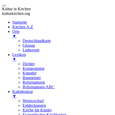
Kultur in Kirchen
kulturkirchen.org
Startseite
Kirchen A-Z
Orte
▼
Deutschlandkarte
Glossar
Lutherorte
Lexikon
▼
Dichter
Komponisten
Künstler
Baumeister
Reformatoren
Reformations-ABC
Kaleidoskop
▼
Wortwechsel
Entdeckungen
Kirche für Kinder
Evangelischer Kirchbautag