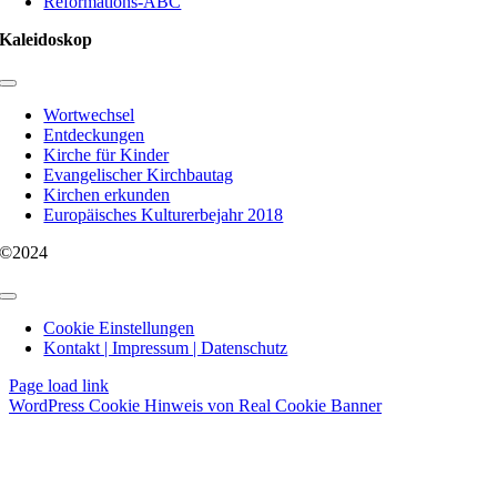
Reformations-ABC
Kaleidoskop
Toggle
Navigation
Wortwechsel
Entdeckungen
Kirche für Kinder
Evangelischer Kirchbautag
Kirchen erkunden
Europäisches Kulturerbejahr 2018
©2024
Toggle
Navigation
Cookie Einstellungen
Kontakt | Impressum | Datenschutz
Page load link
WordPress Cookie Hinweis von Real Cookie Banner
Nach
oben