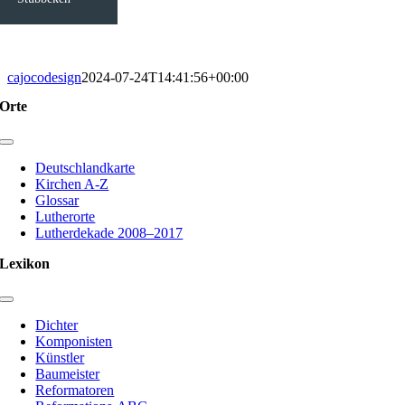
cajocodesign
2024-07-24T14:41:56+00:00
Orte
Toggle
Navigation
Deutschlandkarte
Kirchen A-Z
Glossar
Lutherorte
Lutherdekade 2008–2017
Lexikon
Toggle
Navigation
Dichter
Komponisten
Künstler
Baumeister
Reformatoren