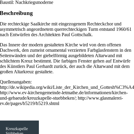
Baustil: Nachkriegsmoderne
Beschreibung
Die rechteckige Saalkirche mit eingezogenem Rechteckchor und
asymmetrisch angeordnetem querrechteckigen Turm entstand 1960/61
nach Entwürfen des Architekten Paul Gottschalk.
Das Innere der modern gestalteten Kirche wird von dem offenen
Dachwerk, den zumeist ornamental verzierten Farbglasfenstern in den
Seitenwänden und der giebelförmig ausgebildeten Altarwand mit
schlichtem Kreuz bestimmt. Die farbigen Fenster gehen auf Entwürfe
des Künstlers Paul Gerhardt zurück, der auch die Altarwand mit dem
großen Altarkreuz gestaltete.
Quellenangaben:
http://de.wikipedia.org/wiki/Liste_der_Kirchen_und_Gottesh%C3%A4u
http://www.ev-kirchengemeinde-letmathe.de/informationen/kirchen-
und-gebaeude/kreuzkapelle-stuebbeken/; http://www.glasmalerei-
ev.de/pages/b5219/b5219.shtml
Kreuzkapelle
Stübbeken