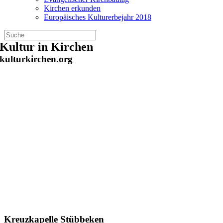
Kirchen erkunden
Europäisches Kulturerbejahr 2018
Zum
Kultur in Kirchen
Inhalt
kulturkirchen.org
springen
Kreuzkapelle Stübbeken