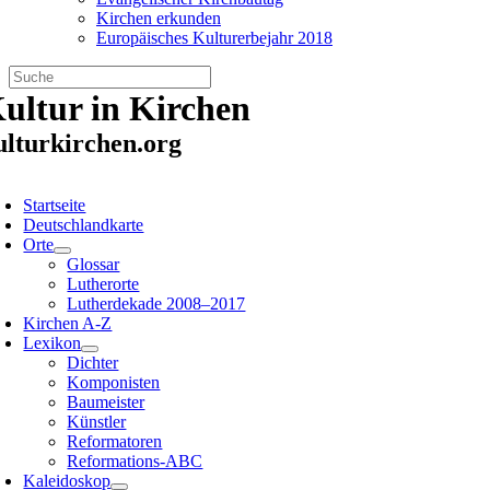
Kirchen erkunden
Europäisches Kulturerbejahr 2018
Zum
ultur in Kirchen
Inhalt
springen
ulturkirchen.org
oggle
avigation
Startseite
Deutschlandkarte
Orte
Glossar
Lutherorte
Lutherdekade 2008–2017
Kirchen A-Z
Lexikon
Dichter
Komponisten
Baumeister
Künstler
Reformatoren
Reformations-ABC
Kaleidoskop