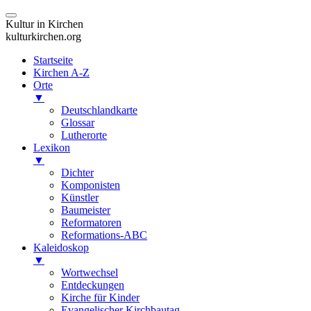
Kultur in Kirchen
kulturkirchen.org
Startseite
Kirchen A-Z
Orte
▼
Deutschlandkarte
Glossar
Lutherorte
Lexikon
▼
Dichter
Komponisten
Künstler
Baumeister
Reformatoren
Reformations-ABC
Kaleidoskop
▼
Wortwechsel
Entdeckungen
Kirche für Kinder
Evangelischer Kirchbautag