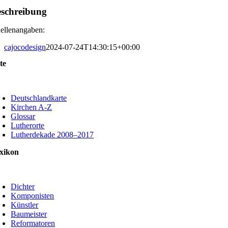
schreibung
ellenangaben:
cajocodesign
2024-07-24T14:30:15+00:00
te
oggle
avigation
Deutschlandkarte
Kirchen A-Z
Glossar
Lutherorte
Lutherdekade 2008–2017
xikon
oggle
avigation
Dichter
Komponisten
Künstler
Baumeister
Reformatoren