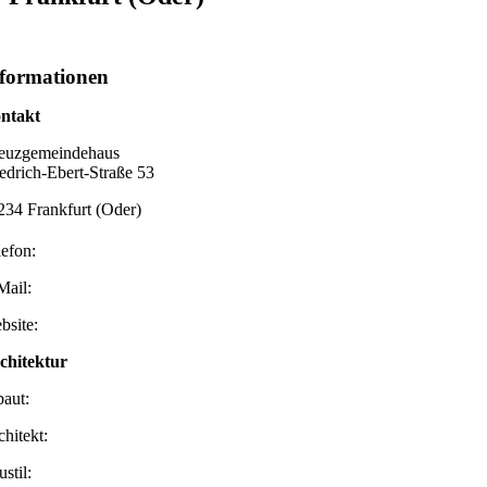
formationen
ntakt
euzgemeindehaus
iedrich-Ebert-Straße 53
234 Frankfurt (Oder)
lefon:
Mail:
bsite:
chitektur
baut:
chitekt:
stil: