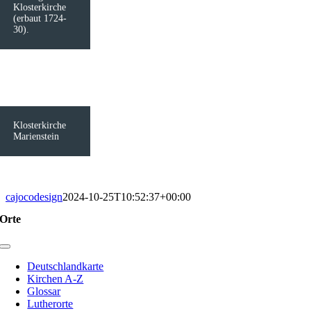
Klosterkirche
(erbaut 1724-
30).
Klosterkirche
Marienstein
cajocodesign
2024-10-25T10:52:37+00:00
Orte
Toggle
Navigation
Deutschlandkarte
Kirchen A-Z
Glossar
Lutherorte