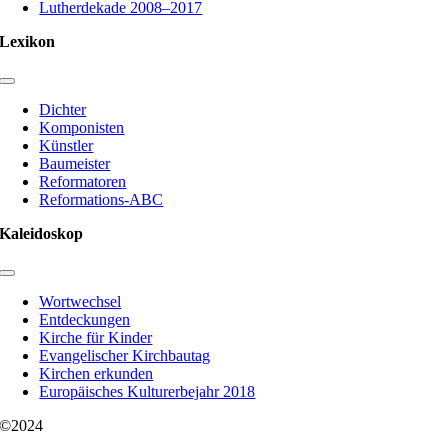
Lutherdekade 2008–2017
Lexikon
Toggle
Navigation
Dichter
Komponisten
Künstler
Baumeister
Reformatoren
Reformations-ABC
Kaleidoskop
Toggle
Navigation
Wortwechsel
Entdeckungen
Kirche für Kinder
Evangelischer Kirchbautag
Kirchen erkunden
Europäisches Kulturerbejahr 2018
©2024