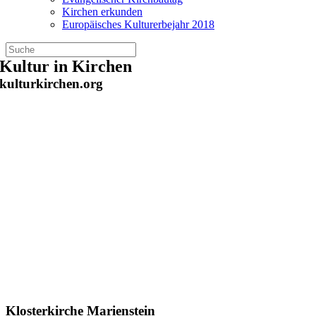
Kirchen erkunden
Europäisches Kulturerbejahr 2018
Zum
Kultur in Kirchen
Inhalt
kulturkirchen.org
springen
Klosterkirche Marienstein