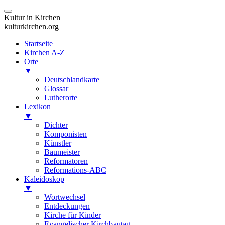
Kultur in Kirchen
kulturkirchen.org
Startseite
Kirchen A-Z
Orte
▼
Deutschlandkarte
Glossar
Lutherorte
Lexikon
▼
Dichter
Komponisten
Künstler
Baumeister
Reformatoren
Reformations-ABC
Kaleidoskop
▼
Wortwechsel
Entdeckungen
Kirche für Kinder
Evangelischer Kirchbautag