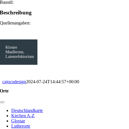
Baustil:
Beschreibung
Quellenangaben:
Kloster
Maulbronn,
Laienrefektorium
cajocodesign
2024-07-24T14:44:57+00:00
Orte
Toggle
Navigation
Deutschlandkarte
Kirchen A-Z
Glossar
Lutherorte