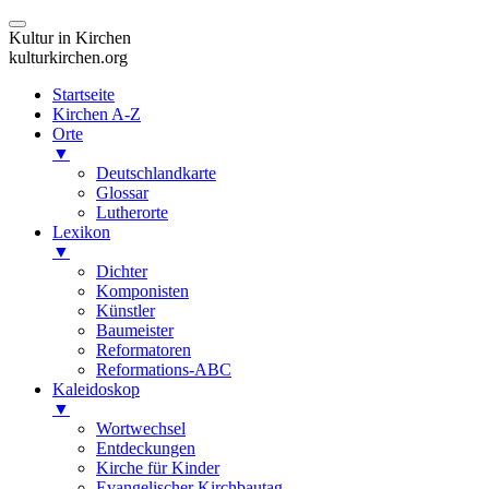
Kultur in Kirchen
kulturkirchen.org
Startseite
Kirchen A-Z
Orte
▼
Deutschlandkarte
Glossar
Lutherorte
Lexikon
▼
Dichter
Komponisten
Künstler
Baumeister
Reformatoren
Reformations-ABC
Kaleidoskop
▼
Wortwechsel
Entdeckungen
Kirche für Kinder
Evangelischer Kirchbautag