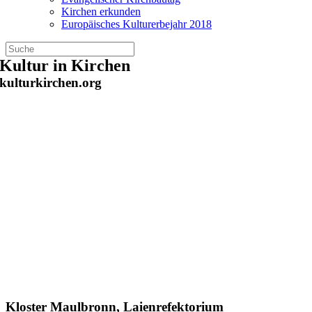
Kirchen erkunden
Europäisches Kulturerbejahr 2018
Zum
Kultur in Kirchen
Inhalt
kulturkirchen.org
springen
Kloster Maulbronn, Laienrefektorium