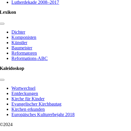
Lutherdekade 2008–2017
Lexikon
Toggle
Navigation
Dichter
Komponisten
Künstler
Baumeister
Reformatoren
Reformations-ABC
Kaleidoskop
Toggle
Navigation
Wortwechsel
Entdeckungen
Kirche für Kinder
Evangelischer Kirchbautag
Kirchen erkunden
Europäisches Kulturerbejahr 2018
©2024