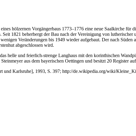
e eines hölzernen Vorgängerbaus 1773–1776 eine neue Saalkirche für d
 Seit 1821 beherbergt der Bau nach der Vereinigung von lutherischer 
 wenigen Veränderungen bis 1949 wieder aufgebaut. Der nach Süden au
stenhut abgeschlossen wird.
t das helle und feierlich-strenge Langhaus mit den korinthischen Wandpi
ma Steinmeyer aus dem bayerischen Oettingen und besitzt 20 Register a
t und Karlsruhe], 1993, S. 397; http://de.wikipedia.org/wiki/Kleine_