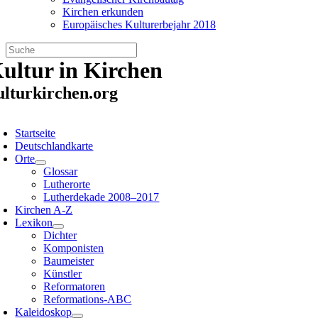
Kirchen erkunden
Europäisches Kulturerbejahr 2018
Zum
ultur in Kirchen
Inhalt
springen
ulturkirchen.org
oggle
avigation
Startseite
Deutschlandkarte
Orte
Glossar
Lutherorte
Lutherdekade 2008–2017
Kirchen A-Z
Lexikon
Dichter
Komponisten
Baumeister
Künstler
Reformatoren
Reformations-ABC
Kaleidoskop