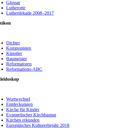
Glossar
Lutherorte
Lutherdekade 2008–2017
xikon
oggle
avigation
Dichter
Komponisten
Künstler
Baumeister
Reformatoren
Reformations-ABC
leidoskop
oggle
avigation
Wortwechsel
Entdeckungen
Kirche für Kinder
Evangelischer Kirchbautag
Kirchen erkunden
Europäisches Kulturerbejahr 2018