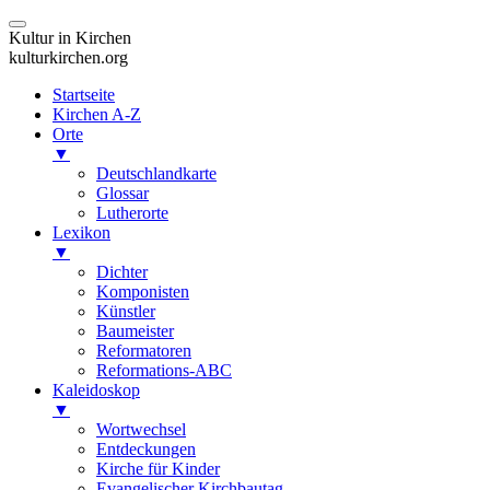
Kultur in Kirchen
kulturkirchen.org
Startseite
Kirchen A-Z
Orte
▼
Deutschlandkarte
Glossar
Lutherorte
Lexikon
▼
Dichter
Komponisten
Künstler
Baumeister
Reformatoren
Reformations-ABC
Kaleidoskop
▼
Wortwechsel
Entdeckungen
Kirche für Kinder
Evangelischer Kirchbautag