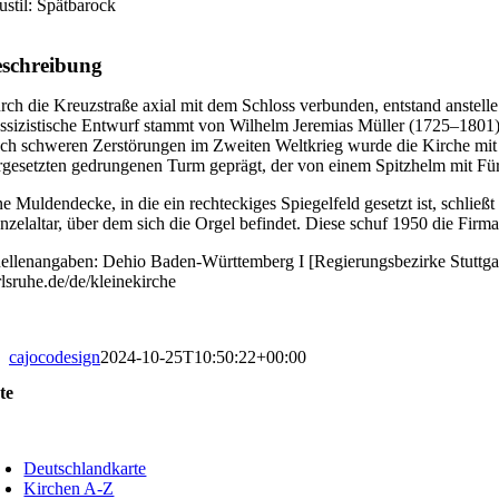
ustil: Spätbarock
schreibung
rch die Kreuzstraße axial mit dem Schloss verbunden, entstand anstell
assizistische Entwurf stammt von Wilhelm Jeremias Müller (1725–1801).
ch schweren Zerstörungen im Zweiten Weltkrieg wurde die Kirche mit
rgesetzten gedrungenen Turm geprägt, der von einem Spitzhelm mit Für
ne Muldendecke, in die ein rechteckiges Spiegelfeld gesetzt ist, schließ
nzelaltar, über dem sich die Orgel befindet. Diese schuf 1950 die Fir
ellenangaben: Dehio Baden-Württemberg I [Regierungsbezirke Stuttgar
rlsruhe.de/de/kleinekirche
cajocodesign
2024-10-25T10:50:22+00:00
te
oggle
avigation
Deutschlandkarte
Kirchen A-Z