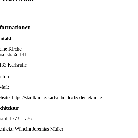
formationen
ntakt
eine Kirche
iserstraße 131
133 Karlsruhe
lefon:
Mail:
site: https://stadtkirche-karlsruhe.de/de/kleinekirche
chitektur
baut: 1773–1776
chitekt: Wilhelm Jeremias Müller