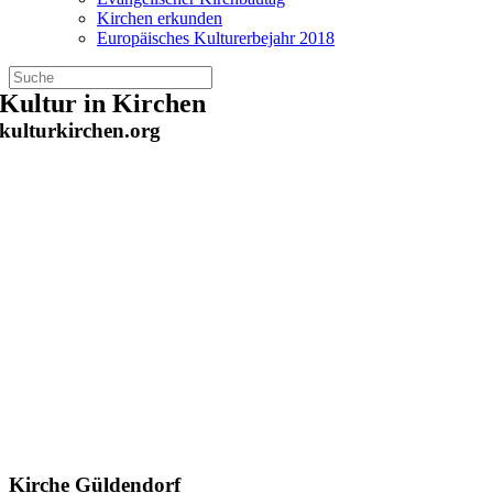
Kirchen erkunden
Europäisches Kulturerbejahr 2018
Zum
Kultur in Kirchen
Inhalt
kulturkirchen.org
springen
Kirche Güldendorf