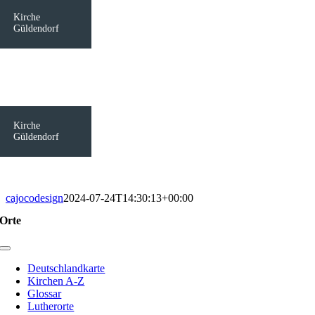
Kirche
Güldendorf
Kirche
Güldendorf
cajocodesign
2024-07-24T14:30:13+00:00
Orte
Toggle
Navigation
Deutschlandkarte
Kirchen A-Z
Glossar
Lutherorte