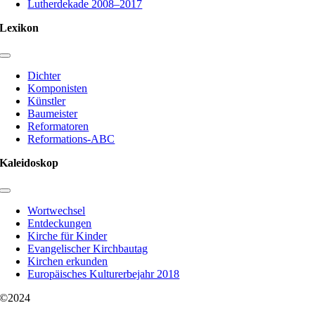
Lutherdekade 2008–2017
Lexikon
Toggle
Navigation
Dichter
Komponisten
Künstler
Baumeister
Reformatoren
Reformations-ABC
Kaleidoskop
Toggle
Navigation
Wortwechsel
Entdeckungen
Kirche für Kinder
Evangelischer Kirchbautag
Kirchen erkunden
Europäisches Kulturerbejahr 2018
©2024