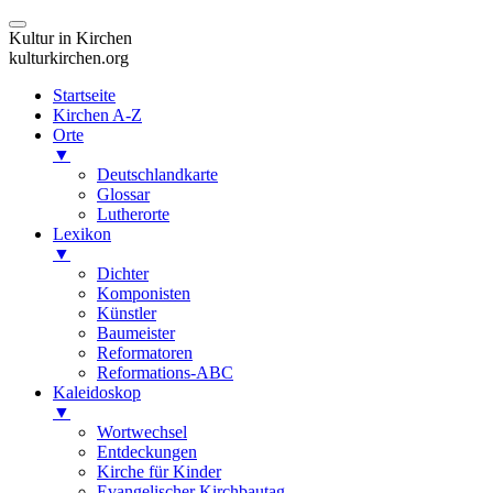
Kultur in Kirchen
kulturkirchen.org
Startseite
Kirchen A-Z
Orte
▼
Deutschlandkarte
Glossar
Lutherorte
Lexikon
▼
Dichter
Komponisten
Künstler
Baumeister
Reformatoren
Reformations-ABC
Kaleidoskop
▼
Wortwechsel
Entdeckungen
Kirche für Kinder
Evangelischer Kirchbautag