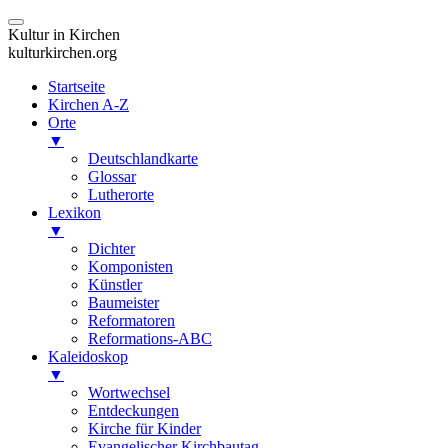
Kultur in Kirchen
kulturkirchen.org
Startseite
Kirchen A-Z
Orte
▼
Deutschlandkarte
Glossar
Lutherorte
Lexikon
▼
Dichter
Komponisten
Künstler
Baumeister
Reformatoren
Reformations-ABC
Kaleidoskop
▼
Wortwechsel
Entdeckungen
Kirche für Kinder
Evangelischer Kirchbautag