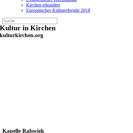
Kirchen erkunden
Europäisches Kulturerbejahr 2018
Zum
Kultur in Kirchen
Inhalt
kulturkirchen.org
springen
Kapelle Ralswiek