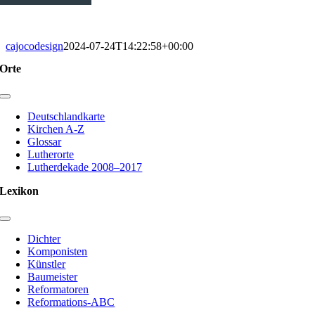
cajocodesign
2024-07-24T14:22:58+00:00
Orte
Toggle
Navigation
Deutschlandkarte
Kirchen A-Z
Glossar
Lutherorte
Lutherdekade 2008–2017
Lexikon
Toggle
Navigation
Dichter
Komponisten
Künstler
Baumeister
Reformatoren
Reformations-ABC