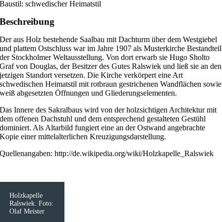
Baustil: schwedischer Heimatstil
Beschreibung
Der aus Holz bestehende Saalbau mit Dachturm über dem Westgiebel
und plattem Ostschluss war im Jahre 1907 als Musterkirche Bestandteil
der Stockholmer Weltausstellung. Von dort erwarb sie Hugo Sholto
Graf von Douglas, der Besitzer des Gutes Ralswiek und ließ sie an den
jetzigen Standort versetzen. Die Kirche verkörpert eine Art
schwedischen Heimatstil mit rotbraun gestrichenen Wandflächen sowie
weiß abgesetzten Öffnungen und Gliederungselementen.
Das Innere des Sakralbaus wird von der holzsichtigen Architektur mit
dem offenen Dachstuhl und dem entsprechend gestalteten Gestühl
dominiert. Als Altarbild fungiert eine an der Ostwand angebrachte
Kopie einer mittelalterlichen Kreuzigungsdarstellung.
Quellenangaben: http://de.wikipedia.org/wiki/Holzkapelle_Ralswiek
Holzkapelle
Ralswiek. Foto:
Olaf Meister